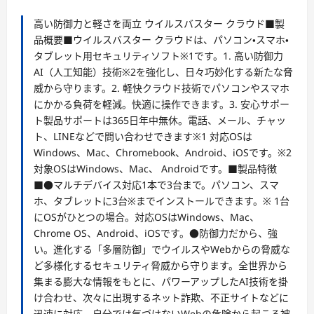
高い防御力と軽さを両立 ウイルスバスター クラウド■製
品概要■ウイルスバスター クラウドは、パソコン・スマホ・
タブレット用セキュリティソフト※1です。1. 高い防御力
AI（人工知能）技術※2を強化し、日々巧妙化する新たな脅
威から守ります。2. 軽快クラウド技術でパソコンやスマホ
にかかる負荷を軽減。快適に操作できます。3. 安心サポー
ト製品サポートは365日年中無休。電話、メール、チャッ
ト、LINEなどで問い合わせできます※1 対応OSは
Windows、Mac、Chromebook、Android、iOSです。※2
対象OSはWindows、Mac、 Androidです。■製品特徴
■●マルチデバイス対応1本で3台まで。パソコン、スマ
ホ、タブレットに3台※までインストールできます。※ 1台
にOSがひとつの場合。対応OSはWindows、Mac、
Chrome OS、Android、iOSです。●防御力だから、強
い。進化する「多層防御」でウイルスやWebからの脅威な
ど多様化するセキュリティ脅威から守ります。全世界から
集まる膨大な情報をもとに、パワーアップしたAI技術を掛
け合わせ、次々に出現するネット詐欺、不正サイトなどに
迅速に対応、自分では気づけないWebの危険から起こる被