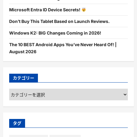
Microsoft Entra ID Device Secrets!
Don’t Buy This Tablet Based on Launch Reviews.
Windows K2: BIG Changes Coming in 2026!
The 10 BEST Android Apps You’ve Never Heard Of! |
August 2026
カテゴリー
カ
テ
ゴ
リ
ー
タグ