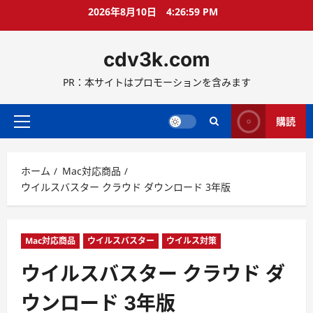
コ
2026年8月10日
4:27:00 PM
ン
テ
cdv3k.com
ン
ツ
PR：本サイトはプロモーションを含みます
へ
ス
キ
購読
メ
ッ
イ
プ
ン
ホーム
Mac対応商品
メ
ウイルスバスター クラウド ダウンロード 3年版
ニ
ュ
ー
Mac対応商品
ウイルスバスター
ウイルス対策
ウイルスバスター クラウド ダ
ウンロード 3年版