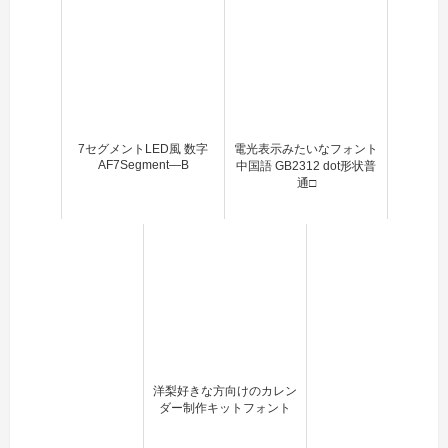
7セグメントLED風 数字
電光表示みたいなフォント
AF7Segment―B
中国語 GB2312 dot形状普
通□
洋梨好きな方向けのカレン
ダー制作キットフォント