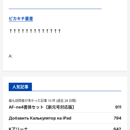
ピカキチ叢書
↑↑↑↑↑↑↑↑↑↑↑↑↑
A:
人気記事
最も訪問者が多かった記事 10 件 (過去 28 日間)
AF-ne4書体セット【新元号対応版】
911
Добавить Калькулятор на iPad
794
Kアリーナ
642