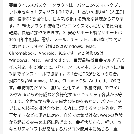
要■ウイルスバスター クラウドは、パソコン・スマホ・タブレ
ット用セキュリティソフト※1です。1. 高い防御力AI（人工知
能）技術※2を強化し、日々巧妙化する新たな脅威から守りま
す。2. 軽快クラウド技術でパソコンやスマホにかかる負荷を
軽減。快適に操作できます。3. 安心サポート製品サポートは
365日年中無休。電話、メール、チャット、LINEなどで問い
合わせできます※1 対応OSはWindows、Mac、
Chromebook、Android、iOSです。※2 対象OSは
Windows、Mac、 Androidです。■製品特徴■●マルチデバ
イス対応1本で3台まで。パソコン、スマホ、タブレットに3台
※までインストールできます。※ 1台にOSがひとつの場合。
対応OSはWindows、Mac、Chrome OS、Android、iOSで
す。●防御力だから、強い。進化する「多層防御」でウイル
スやWebからの脅威など多様化するセキュリティ脅威から守
ります。全世界から集まる膨大な情報をもとに、パワーアッ
プしたAI技術を掛け合わせ、次々に出現するネット詐欺、不
正サイトなどに迅速に対応、自分では気づけないWebの危険
から起こる被害を未然に防ぎます。●軽快だから、軽い。セ
キュリティソフトが常駐するパソコン使用中に感じる「重