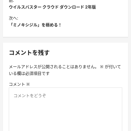
前:
稿
ウイルスバスター クラウド ダウンロード 2年版
ナ
次へ:
ビ
「ミノキシジル」を極める！
ゲ
ー
シ
コメントを残す
ョ
メールアドレスが公開されることはありません。
※
が付いて
ン
いる欄は必須項目です
コメント
※