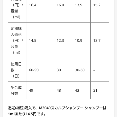
（円）/
16.4
16.0
13.9
15.2
容量
（ml）
定期購
入価格
（円）/
14.5
12.3
10.9
13.7
容量
（ml）
使用日
数
60-90
30
30-60
–
（日）
配合成
49
48
43
31
分数
定期(継続)購入で、
M3040スカルプシャンプー シャンプーは
1mlあたり14.5円
です。