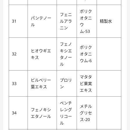
ポリク
フェニ
パンテノー
オタニ
31
ルアラ
精製水
ル
ウ
ニン
ム-53
フェノ
ポリク
ヒオウギエ
キシエ
32
オタニ
キス
タノー
ウム-6
ル
マタタ
ビルベリー
プロリ
33
ビ果実
葉エキス
ン
エキス
ペンチ
メチル
フェノキシ
レング
34
グリセ
エタノール
リコー
ス-20
ル