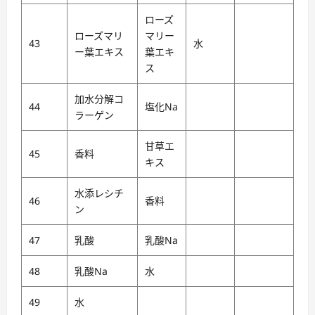
ローズ
ローズマリ
マリー
43
水
ー葉エキス
葉エキ
ス
加水分解コ
44
塩化Na
ラーゲン
甘草エ
45
香料
キス
水添レシチ
46
香料
ン
47
乳酸
乳酸Na
48
乳酸Na
水
49
水