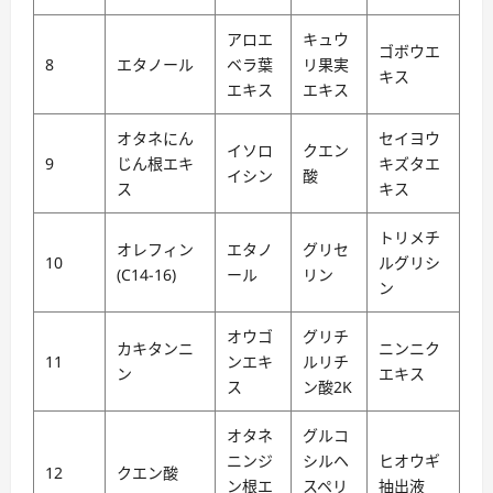
アロエ
キュウ
ゴボウエ
8
エタノール
ベラ葉
リ果実
キス
エキス
エキス
オタネにん
セイヨウ
イソロ
クエン
9
じん根エキ
キズタエ
イシン
酸
ス
キス
トリメチ
オレフィン
エタノ
グリセ
10
ルグリシ
(C14-16)
ール
リン
ン
オウゴ
グリチ
カキタンニ
ニンニク
11
ンエキ
ルリチ
ン
エキス
ス
ン酸2K
オタネ
グルコ
ニンジ
シルヘ
ヒオウギ
12
クエン酸
ン根エ
スペリ
抽出液