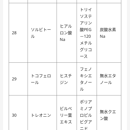
トリイ
ソステ
アリン
ヒアル
ソルビトー
酸PEG
炭酸水素
28
ロン酸
ル
－120
Na
Na
メチル
グリコ
ース
フェノ
トコフェロ
ヒスチ
キシエ
無水エタ
29
ール
ジン
タノー
ノール
ル
ポリア
ビルベ
ミノプ
無水クエ
30
トレオニン
リー葉
ロピル
ン酸
エキス
ビグア
ニド