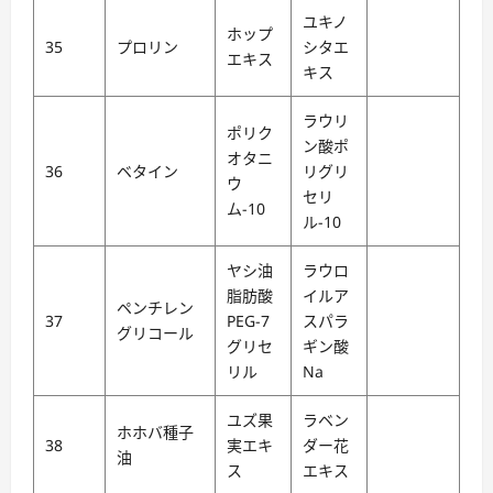
ユキノ
ホップ
35
プロリン
シタエ
エキス
キス
ラウリ
ポリク
ン酸ポ
オタニ
36
ベタイン
リグリ
ウ
セリ
ム-10
ル-10
ヤシ油
ラウロ
脂肪酸
イルア
ペンチレン
37
PEG-7
スパラ
グリコール
グリセ
ギン酸
リル
Na
ユズ果
ラベン
ホホバ種子
38
実エキ
ダー花
油
ス
エキス