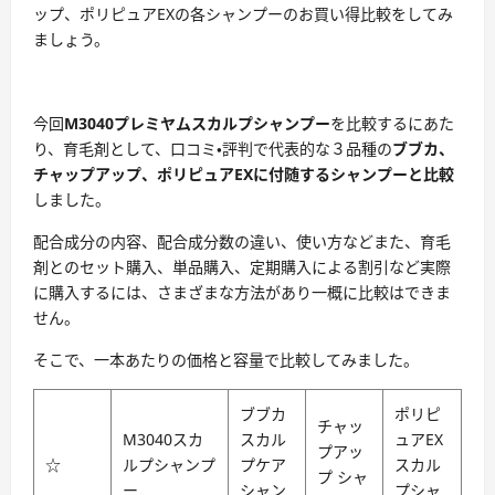
ップ、ポリピュアEXの各シャンプーのお買い得比較をしてみ
ましょう。
今回
M3040プレミヤムスカルプシャンプー
を比較するにあた
り、育毛剤として、口コミ・評判で代表的な３品種の
ブブカ、
チャップアップ、ポリピュアEXに
付随するシャンプーと比較
しました。
配合成分の内容、配合成分数の違い、使い方などまた、育毛
剤とのセット購入、単品購入、定期購入による割引など実際
に購入するには、さまざまな方法があり一概に比較はできま
せん。
そこで、一本あたりの価格と容量で比較してみました。
ブブカ
ポリピ
チャッ
M3040スカ
スカル
ュアEX
プアッ
☆
ルプシャンプ
プケア
スカル
プ シャ
ー
シャン
プシャ