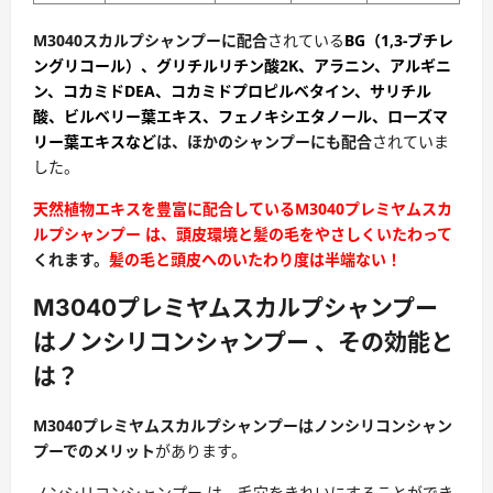
M3040スカルプシャンプーに配合
されている
BG（1,3-ブチレ
ングリコール）、グリチルリチン酸2K、アラニン、アルギニ
ン、
コカミドDEA、コカミドプロピルベタイン、サリチル
酸、ビルベリー葉エキス、フェノキシエタノール、ローズマ
リー葉エキスなど
は、ほかのシャンプーにも配合
されていま
した。
天然植物エ
キスを豊富に配合しているM3040プレミヤムスカ
ルプシャンプー は、頭皮環境と
髪の毛をやさしくいたわって
くれます。
髪の毛と頭皮へのいたわり度は半端ない！
M3040プレミヤムスカルプシャンプー
はノンシリコンシャンプー 、その効能と
は？
M3040プレミヤムスカルプシャンプーはノンシリコンシャン
プーでのメリット
があります。
ノンシリコンシャンプー は、毛穴をきれいにすることができ