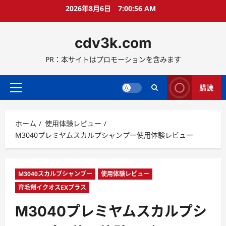
コ
2026年8月6日
7:00:57 AM
ン
テ
cdv3k.com
ン
ツ
PR：本サイトはプロモーションを含みます
へ
ス
キ
購読
メ
ッ
イ
プ
ン
ホーム
使用体験レビュー
メ
M3040プレミヤムスカルプシャンプー使用体験レビュー
ニ
ュ
ー
M3040スカルプシャンプー
使用体験レビュー
育毛剤イクオスEXプラス
M3040プレミヤムスカルプシ