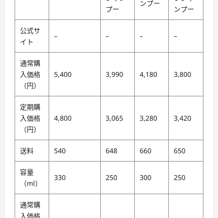
ンプー
プー
ンプー
公式サ
–
–
–
–
イト
通常購
入価格
5,400
3,990
4,180
3,800
（円）
定期購
入価格
4,800
3,065
3,280
3,420
（円）
送料
540
648
660
650
容量
330
250
300
250
（ml）
通常購
入価格