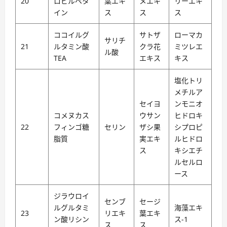
20
ロピルペタ
葉エキ
メエキ
リーエキ
イン
ス
ス
ス
ココイルグ
サトザ
ローマカ
サリチ
21
ルタミン酸
クラ花
ミツレエ
ル酸
TEA
エキス
キス
塩化トリ
メチルア
セイヨ
ンモニオ
コメヌカス
ウサン
ヒドロキ
22
フィンゴ糖
セリン
ザシ果
シプロピ
脂質
実エキ
ルヒドロ
ス
キシエチ
ルセルロ
ース
ジラウロイ
センブ
セージ
ルグルタミ
海藻エキ
23
リエキ
葉エキ
ン酸リシン
ス-1
ス
ス