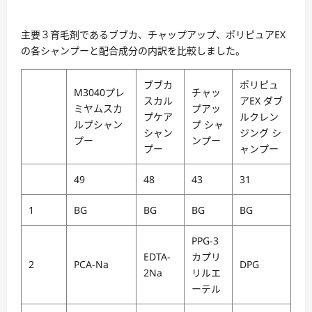
主要３育毛剤であるブブカ、チャップアップ、ポリピュアEX
の各シャンプーと配合成分の内訳を比較しました。
ブブカ
ポリピュ
M3040プレ
チャッ
スカル
アEX ダブ
ミヤムスカ
プアッ
プケア
ルクレン
ルプシャン
プ シャ
シャン
ジング シ
プー
ンプー
プー
ャンプー
49
48
43
31
1
BG
BG
BG
BG
PPG-3
EDTA-
カプリ
2
PCA-Na
DPG
2Na
リルエ
ーテル