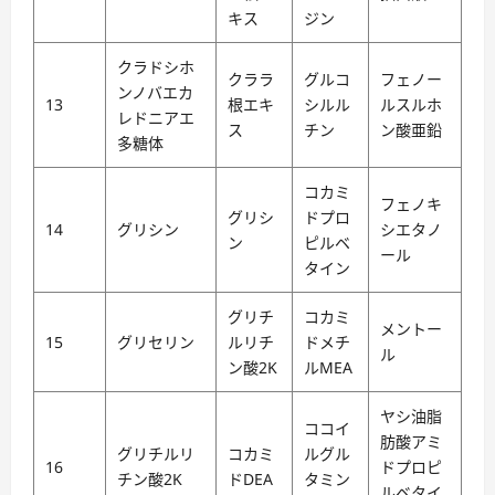
キス
ジン
クラドシホ
クララ
グルコ
フェノー
ンノバエカ
13
根エキ
シルル
ルスルホ
レドニアエ
ス
チン
ン酸亜鉛
多糖体
コカミ
フェノキ
グリシ
ドプロ
14
グリシン
シエタノ
ン
ピルベ
ール
タイン
グリチ
コカミ
メントー
15
グリセリン
ルリチ
ドメチ
ル
ン酸2K
ルMEA
ヤシ油脂
ココイ
肪酸アミ
グリチルリ
コカミ
ルグル
16
ドプロピ
チン酸2K
ドDEA
タミン
ルベタイ