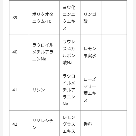
ヨウ化
ポリクオタ
ニンニ
リンゴ
39
ニウム-10
クエキ
酸
ス
ラウレ
ラウロイル
ス-4カ
レモン
40
メチルアラ
ルボン
果実水
ニンNa
酸Na
ラウロ
ローズ
イルメ
マリー
41
リシン
チルア
葉エキ
ラニン
ス
Na
レモン
リゾレシチ
42
グラス
香料
ン
エキス