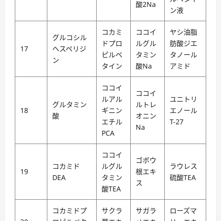
酸2Na
ン液
コカミ
ココイ
ヤシ油脂
グルコシル
ドプロ
ルグル
肪酸ジエ
17
ヘスペリジ
ピルベ
タミン
タノール
ン
タイン
酸Na
アミド
ココイ
ココイ
ルアル
ユニトリ
グルタミン
ルトレ
18
ギニン
エノール
酸
オニン
エチル
T-27
Na
PCA
ココイ
ゴボウ
コカミド
ルグル
ラウレス
19
根エキ
DEA
タミン
硫酸TEA
ス
酸TEA
コカミドプ
サクラ
サガラ
ローズマ