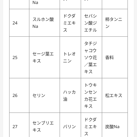
Na
ドクダ
セバシ
スルホン酸
柿タンニ
24
ミエキ
ン酸ジ
Na
ン
ス
エチル
タチジ
ャコウ
セージ葉エ
トレオ
25
ソウ花
香料
キス
ニン
／葉エ
キス
トウキ
ハッカ
ンセン
26
セリン
松エキス
油
カ花エ
キス
ドクダ
センブリエ
27
バリン
ミエキ
炭酸Na
キス
ス