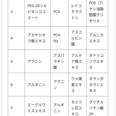
POE（7）
PEG-20ソル
γ-ドコ
ヤシ油脂
3
ビタンココ
PCA
サラク
肪酸グリ
エート
トン
セリル
アスコ
アカヤジオ
PCA-
アルニカ
4
ルビン
ウ根エキス
Na
エキス
酸
アスパ
アルテ
オドリコ
5
アラニン
ラギン
ア根エ
ソウエキ
酸
キス
ス
ウメ果
オランダ
アラニ
6
アルギニン
実エキ
カラシエ
ン
ス
キス
カミツ
グリチル
エーデルワ
アルギ
7
レ花エ
リチン酸
イスエキス
ニン
キス
2K