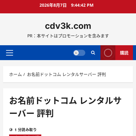
コ
2026年8月7日
9:44:43 PM
ン
テ
cdv3k.com
ン
ツ
PR：本サイトはプロモーションを含みます
へ
ス
キ
購読
メ
ッ
イ
プ
ン
ホーム
お名前ドットコム レンタルサーバー 評判
メ
ニ
ュ
ー
お名前ドットコム レンタルサ
ーバー 評判
1 分読み取り