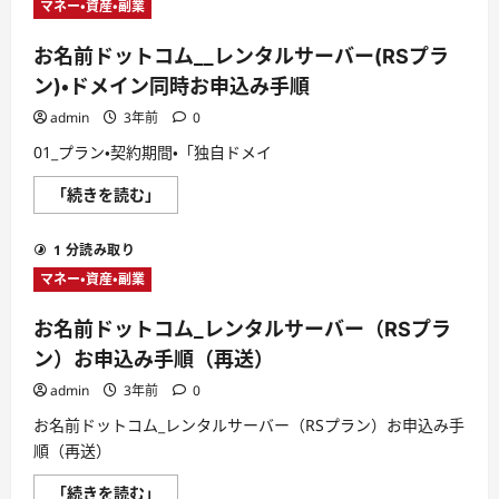
マネー・資産・副業
お名前ドットコム__レンタルサーバー(RSプラ
ン)・ドメイン同時お申込み手順
admin
3年前
0
01_プラン・契約期間・「独自ドメイ
お
「続きを読む」
名
前
ド
1 分読み取り
ッ
ト
マネー・資産・副業
コ
ム
__
お名前ドットコム_レンタルサーバー（RSプラ
レ
ン
ン）お申込み手順（再送）
タ
ル
admin
3年前
0
サ
ー
お名前ドットコム_レンタルサーバー（RSプラン）お申込み手
バ
ー
順（再送）
(RS
プ
ラ
お
「続きを読む」