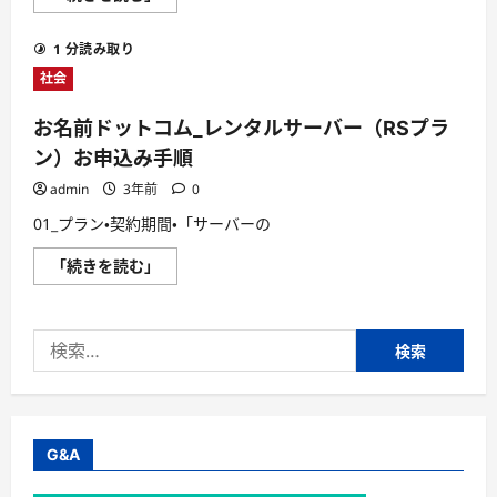
ン)・
名
ド
前
メ
ド
1 分読み取り
イ
ッ
ン
ト
社会
同
コ
時
ム
お
_
お名前ドットコム_レンタルサーバー（RSプラ
申
レ
込
ン
ン）お申込み手順
み
タ
手
ル
admin
3年前
0
順
サ
に
ー
01_プラン・契約期間・「サーバーの
つ
バ
い
ー
て
（RS
お
「続きを読む」
さ
プ
名
ら
ラ
前
に
ン）
ド
読
お
ッ
む
申
検
ト
込
コ
み
索:
ム
手
_
順
レ
（再
ン
送）
タ
に
ル
G&A
つ
サ
い
ー
て