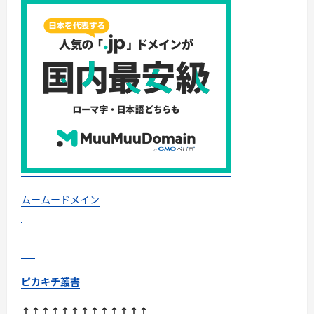
バ
さ
ー
ら
（RS
に
プ
読
ラ
む
ン）
お
申
込
み
手
順
に
つ
い
て
さ
ら
に
読
む
ムームードメイン
ピカキチ叢書
↑↑↑↑↑↑↑↑↑↑↑↑↑