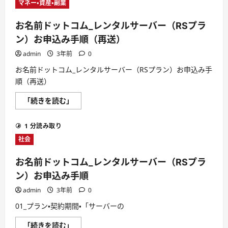
マネー・資産・副業
お名前ドットコム_レンタルサーバー（RSプラ
ン）お申込み手順（再送）
admin
3年前
0
お名前ドットコム_レンタルサーバー（RSプラン）お申込み手
順（再送）
お
「続きを読む」
名
前
ド
1 分読み取り
ッ
ト
社会
コ
ム
_
お名前ドットコム_レンタルサーバー（RSプラ
レ
ン
ン）お申込み手順
タ
ル
admin
3年前
0
サ
ー
01_プラン・契約期間・「サーバーの
バ
ー
（RS
お
「続きを読む」