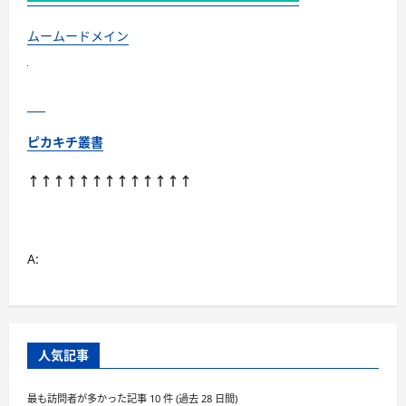
に
読
む
ムームードメイン
ピカキチ叢書
↑↑↑↑↑↑↑↑↑↑↑↑↑
A:
人気記事
最も訪問者が多かった記事 10 件 (過去 28 日間)