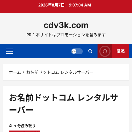
コ
2026年8月7日
9:07:05 AM
ン
テ
cdv3k.com
ン
ツ
PR：本サイトはプロモーションを含みます
へ
ス
キ
購読
メ
ッ
イ
プ
ン
ホーム
お名前ドットコム レンタルサーバー
メ
ニ
ュ
ー
お名前ドットコム レンタルサ
ーバー
1 分読み取り