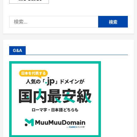
プ
名
ラ
前
ン）
ド
お
ッ
申
検
ト
込
コ
み
索:
ム
手
_
順
レ
（再
ン
送）
タ
に
ル
G&A
つ
サ
い
ー
て
バ
さ
ー
ら
（RS
に
プ
読
ラ
む
ン）
お
申
込
み
手
順
に
つ
い
て
さ
ら