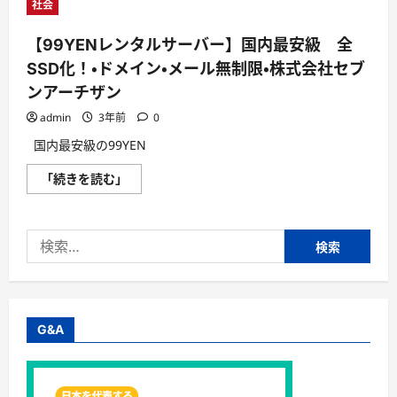
社会
【99YENレンタルサーバー】国内最安級 全
SSD化！・ドメイン・メール無制限・株式会社セブ
ンアーチザン
admin
3年前
0
国内最安級の99YEN
【99YEN
「続きを読む」
レ
ン
タ
ル
検
サ
ー
索:
バ
ー】
国
内
最
安
G&A
級
全
SSD
化！・
ド