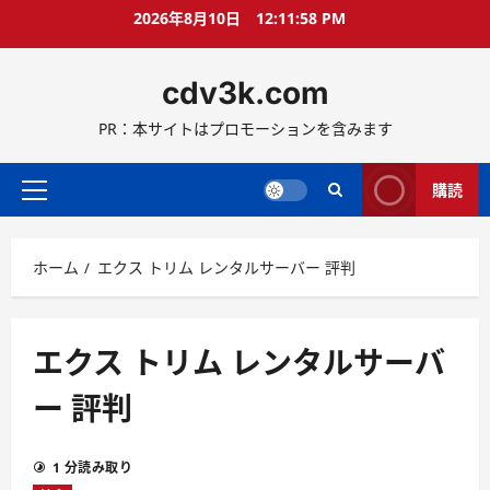
コ
2026年8月10日
12:11:59 PM
ン
テ
cdv3k.com
ン
ツ
PR：本サイトはプロモーションを含みます
へ
ス
キ
購読
メ
ッ
イ
プ
ン
ホーム
エクス トリム レンタルサーバー 評判
メ
ニ
ュ
ー
エクス トリム レンタルサーバ
ー 評判
1 分読み取り