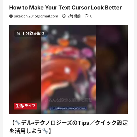
How to Make Your Text Cursor Look Better
pikakichi2015@gmail.com
2時間前
0
1 分読み取り
生活・ライフ
【
デル・テクノロジーズのTips／クイック設定
を活用しよう
】