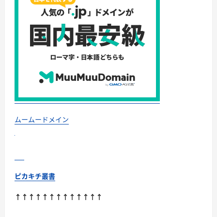
メ
イ
ン・
メ
ー
ル
無
制
限・
株
式
会
社
セ
ブ
ン
ア
ー
ムームードメイン
チ
ザ
ン
に
つ
い
て
さ
ピカキチ叢書
ら
に
読
↑↑↑↑↑↑↑↑↑↑↑↑↑
む