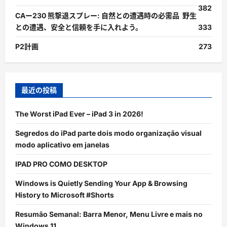
382
CAー230 熊撃退スプレー: 自然との遭遇時の必需品 野生
との遭遇、安全と信頼を手に入れよう。
333
P2計画
273
最近の投稿
The Worst iPad Ever – iPad 3 in 2026!
Segredos do iPad parte dois modo organização visual
modo aplicativo em janelas
IPAD PRO COMO DESKTOP
Windows is Quietly Sending Your App & Browsing
History to Microsoft #Shorts
Resumão Semanal: Barra Menor, Menu Livre e mais no
Windows 11