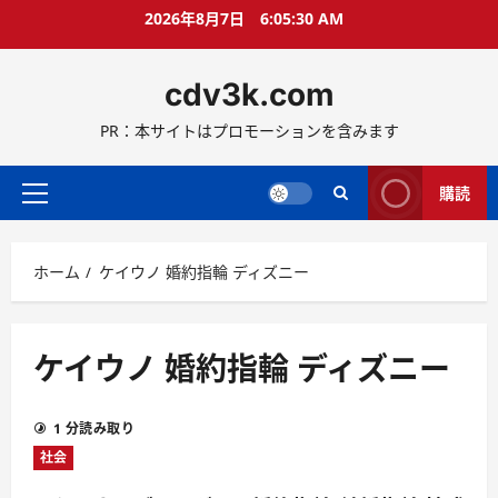
コ
2026年8月7日
6:05:30 AM
ン
テ
cdv3k.com
ン
ツ
PR：本サイトはプロモーションを含みます
へ
ス
キ
購読
メ
ッ
イ
プ
ン
ホーム
ケイウノ 婚約指輪 ディズニー
メ
ニ
ュ
ー
ケイウノ 婚約指輪 ディズニー
1 分読み取り
社会