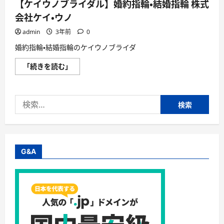
【ケイウノブライダル】婚約指輪・結婚指輪 株式
会社ケイ・ウノ
admin
3年前
0
婚約指輪・結婚指輪のケイウノブライダ
【ケ
「続きを読む」
イ
ウ
ノ
ブ
検
ラ
イ
索:
ダ
ル】
婚
約
指
輪・
G&A
結
婚
指
輪
株
式
会
社
ケ
イ・