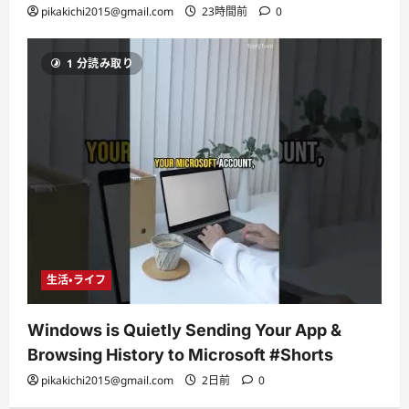
pikakichi2015@gmail.com
23時間前
0
1 分読み取り
生活・ライフ
Windows is Quietly Sending Your App &
Browsing History to Microsoft #Shorts
pikakichi2015@gmail.com
2日前
0