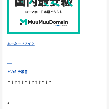
ウ
ノ
に
つ
い
て
さ
ら
に
読
む
ムームードメイン
ピカキチ叢書
↑↑↑↑↑↑↑↑↑↑↑↑↑
A: