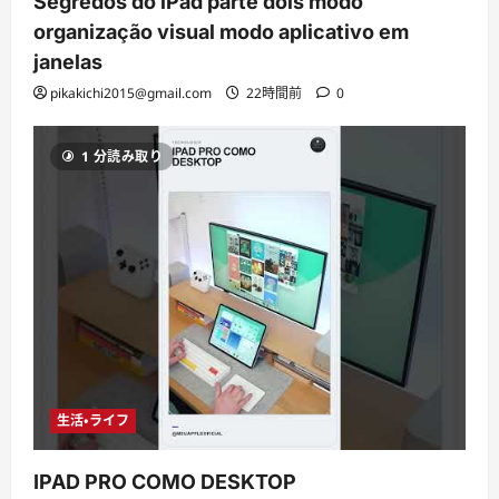
Segredos do iPad parte dois modo
organização visual modo aplicativo em
janelas
pikakichi2015@gmail.com
22時間前
0
1 分読み取り
生活・ライフ
IPAD PRO COMO DESKTOP