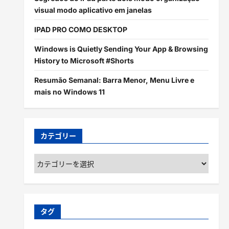
visual modo aplicativo em janelas
IPAD PRO COMO DESKTOP
Windows is Quietly Sending Your App & Browsing
History to Microsoft #Shorts
Resumão Semanal: Barra Menor, Menu Livre e
mais no Windows 11
カテゴリー
カ
テ
ゴ
リ
ー
タグ