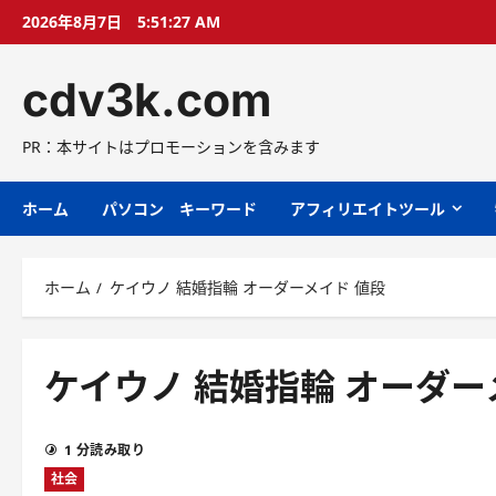
コ
2026年8月7日
5:51:28 AM
ン
テ
cdv3k.com
ン
ツ
へ
PR：本サイトはプロモーションを含みます
ス
キ
ホーム
パソコン キーワード
アフィリエイトツール
ッ
プ
ホーム
ケイウノ 結婚指輪 オーダーメイド 値段
ケイウノ 結婚指輪 オーダー
1 分読み取り
社会