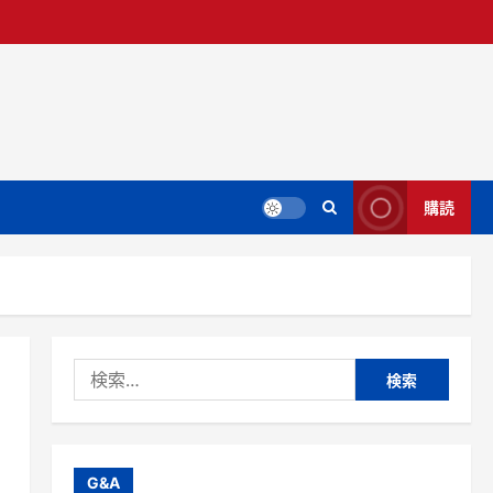
購読
検
索:
G&A