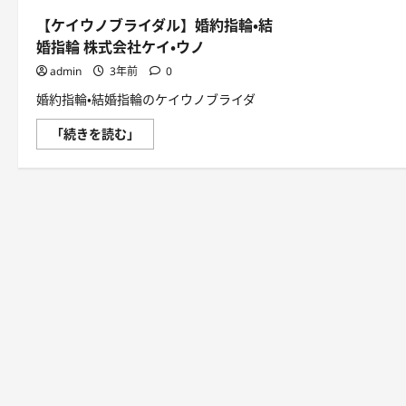
【ケイウノブライダル】婚約指輪・結
婚指輪 株式会社ケイ・ウノ
admin
3年前
0
婚約指輪・結婚指輪のケイウノブライダ
【ケ
「続きを読む」
イ
ウ
ノ
ブ
ラ
イ
ダ
ル】
婚
約
指
輪・
結
婚
指
輪
株
式
会
社
ケ