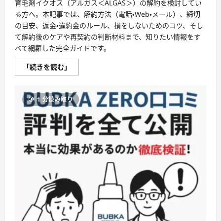
育毛剤イクオス（アルガス＜ALGAS＞）の解約を検討してい
く
に
る方へ。本記事では、解約方法（電話・Web・メール）、締切
つ
い
の目安、返金・違約金のルール、損をしないためのコツ、そし
て
て解約後のケアや再契約の判断材料まで、知りたい情報をす
さ
ら
べて網羅した完全ガイドです。
に
読
む
【保
「続きを読む」
存
版】
イ
ク
1 分読み取り
オ
ス
（ア
ル
ガ
ス
＜
ALGAS
＞）
解
約
完
全
ガ
イ
ド
｜
手