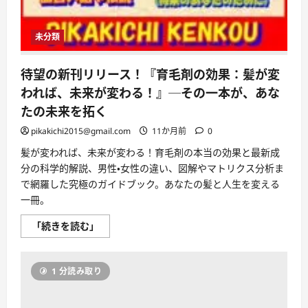
未分類
待望の新刊リリース！『育毛剤の効果：髪が変
われば、未来が変わる！』─その一本が、あな
たの未来を拓く
pikakichi2015@gmail.com
11か月前
0
髪が変われば、未来が変わる！育毛剤の本当の効果と最新成
分の科学的解説、男性・女性の違い、図解やマトリクス分析ま
で網羅した究極のガイドブック。あなたの髪と人生を変える
一冊。
待
「続きを読む」
望
の
新
刊
1 分読み取り
リ
リ
ー
ス！