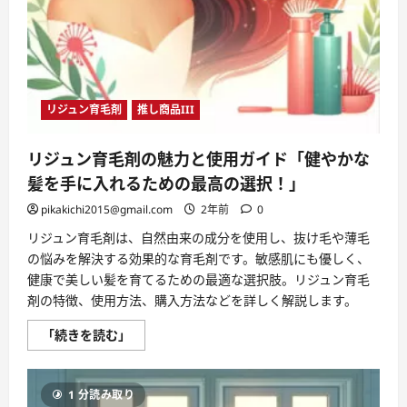
育
毛
ガ
イ
ド
に
つ
い
て
リジュン育毛剤
推し商品III
さ
ら
に
読
リジュン育毛剤の魅力と使用ガイド「健やかな
む
髪を手に入れるための最高の選択！」
pikakichi2015@gmail.com
2年前
0
リジュン育毛剤は、自然由来の成分を使用し、抜け毛や薄毛
の悩みを解決する効果的な育毛剤です。敏感肌にも優しく、
健康で美しい髪を育てるための最適な選択肢。リジュン育毛
剤の特徴、使用方法、購入方法などを詳しく解説します。
リ
「続きを読む」
ジ
ュ
ン
育
1 分読み取り
毛