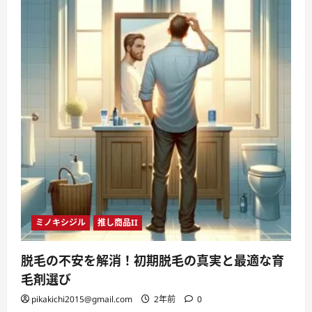
剤
の
魅
力
と
使
用
ガ
イ
ド
「健
や
か
な
髪
を
手
に
入
れ
る
た
め
ミノキシジル
推し商品II
の
最
高
の
脱毛の不安を解消！初期脱毛の真実と最適な育
選
択！」
毛剤選び
に
つ
pikakichi2015@gmail.com
2年前
0
い