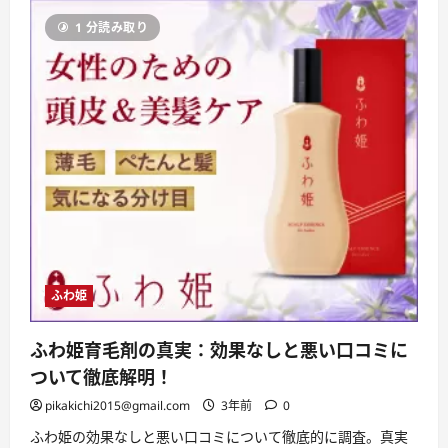
の
さ
口
ら
1 分読み取り
コ
に
ミ
読
レ
む
ビ
ュ
ー：
効
果
な
し？
悪
い
口
コ
ミ
と
対
策
に
つ
ふわ姫
い
て
に
ふわ姫育毛剤の真実：効果なしと悪い口コミに
つ
い
ついて徹底解明！
て
さ
pikakichi2015@gmail.com
3年前
0
ら
に
読
ふわ姫の効果なしと悪い口コミについて徹底的に調査。真実