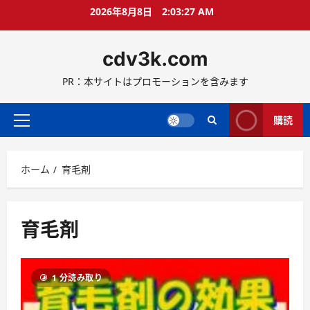
コ
2026年8月8日
2:03:29 AM
ン
テ
cdv3k.com
ン
ツ
PR：本サイトはプロモーションを含みます
へ
ス
キ
購読
メ
ッ
イ
プ
ン
ホーム
育毛剤
メ
ニ
ュ
ー
育毛剤
1 分読み取り