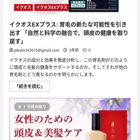
イクオス
イクオスEXプラス
イクオスEXプラス: 育毛の新たな可能性を引き
出す 「自然と科学の融合で、頭皮の健康を取り
戻す」
pikakichi2015@gmail.com
3年前
0
イクオスの成分と効果を徹底分析し、この育毛剤がどのよう
に頭皮と毛髪の健康をサポートするのか、そしてそれが他の
育毛剤とどう異なるのかを明らかにします。
イ
「続きを読む」
ク
オ
ス
EX
1 分読み取り
プ
ラ
ス:
育
毛
の
新
た