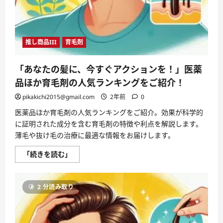
推し商品III
育毛剤
「あなたの髪に、今すぐアクションを！」医薬
品ほか育毛剤の人気ランキングをご紹介！
pikakichi2015@gmail.com
2年前
0
医薬品ほか育毛剤の人気ランキングをご紹介。効果が科学的
に証明された成分を含む育毛剤の特徴や利点を解説します。
薄毛や抜け毛の治療に最適な情報をお届けします。
「あ
「続きを読む」
な
た
の
髪
2 分読み取り
に、
今
す
ぐ
ア