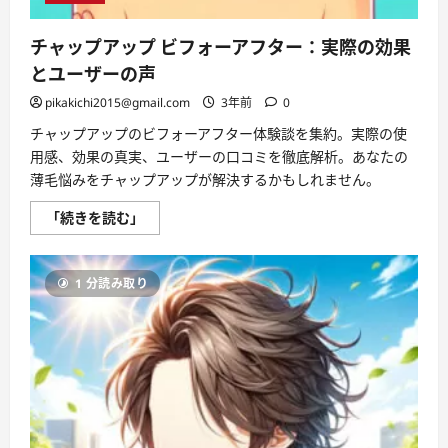
に
つ
い
チャップアップ ビフォーアフター：実際の効果
て
さ
とユーザーの声
ら
に
pikakichi2015@gmail.com
3年前
0
読
む
チャップアップのビフォーアフター体験談を集約。実際の使
用感、効果の真実、ユーザーの口コミを徹底解析。あなたの
薄毛悩みをチャップアップが解決するかもしれません。
チ
「続きを読む」
ャ
ッ
プ
ア
1 分読み取り
ッ
プ
ビ
フ
ォ
ー
ア
フ
タ
ー：
実
際