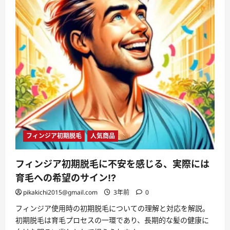
ッ
プ
で
自
信
を
取
り
戻
せ！
に
つ
い
て
さ
ら
に
読
む
フィンジア初期脱毛
人気商品
フィンジア初期脱毛に不安を感じる、実際には
育毛への希望のサイン!?
pikakichi2015@gmail.com
3年前
0
フィンジア使用時の初期脱毛についての理解と対応を解説。
初期脱毛は育毛プロセスの一環であり、長期的な髪の健康に