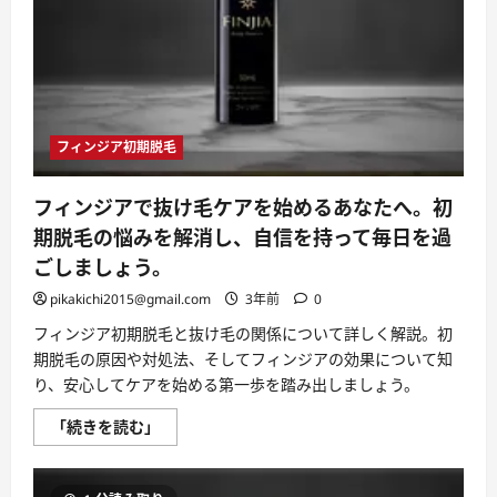
と
フ
ィ
ン
ジ
ア
を
使
用
フィンジア初期脱毛
す
る
薄
毛
フィンジアで抜け毛ケアを始めるあなたへ。初
治
療
期脱毛の悩みを解消し、自信を持って毎日を過
に
つ
ごしましょう。
い
て
pikakichi2015@gmail.com
3年前
0
さ
ら
フィンジア初期脱毛と抜け毛の関係について詳しく解説。初
に
読
期脱毛の原因や対処法、そしてフィンジアの効果について知
む
り、安心してケアを始める第一歩を踏み出しましょう。
フ
「続きを読む」
ィ
ン
ジ
ア