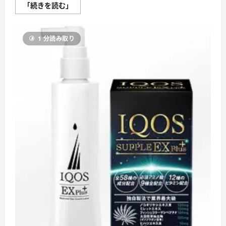
る
「育
「続きを読む」
初
毛
期
剤
脱
成
毛
分
の
1 分読み取り
比
解
較」
析
を
に
極
つ
め
い
る！
て
に
さ
つ
ら
い
に
て
読
さ
む
ら
に
読
む