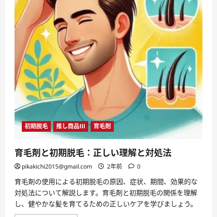
ク
シ
ョ
ン
を！」
医
薬
品
ほ
か
育
毛
剤
の
人
気
ラ
ン
キ
初期脱毛
推し商品Ⅲ
育毛剤
ン
グ
を
ご
育毛剤と初期脱毛：正しい理解と対処法
紹
介！
pikakichi2015@gmail.com
2年前
0
に
つ
育毛剤の使用による初期脱毛の原因、症状、期間、効果的な
い
て
対処法について解説します。育毛剤と初期脱毛の関係を理解
さ
し、健やかな髪を育てるための正しいケアを学びましょう。
ら
に