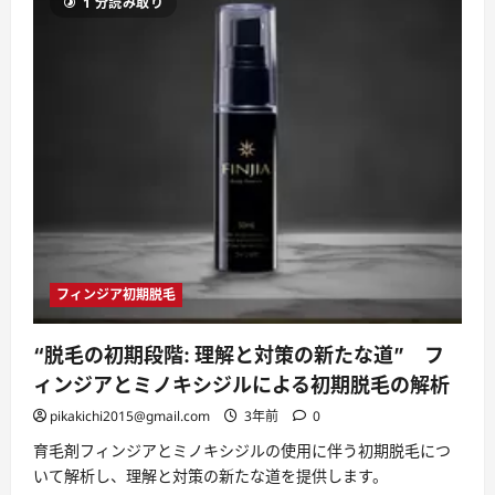
1 分読み取り
で
抜
け
毛
ケ
ア
を
始
め
る
あ
な
た
へ。
初
期
脱
毛
の
フィンジア初期脱毛
悩
み
を
解
“脱毛の初期段階: 理解と対策の新たな道” フ
消
し、
ィンジアとミノキシジルによる初期脱毛の解析
自
信
pikakichi2015@gmail.com
3年前
0
を
持
育毛剤フィンジアとミノキシジルの使用に伴う初期脱毛につ
っ
て
いて解析し、理解と対策の新たな道を提供します。
毎