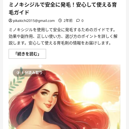
ミノキシジルで安全に発毛！安心して使える育
毛ガイド
pikakichi2015@gmail.com
2年前
0
ミノキシジルを使用して安全に発毛するためのガイドです。
効果や副作用、正しい使い方、選び方のポイントを詳しく解
説します。安心して使える育毛剤の情報をお届けします。
ミ
「続きを読む」
ノ
キ
シ
ジ
1 分読み取り
ル
で
安
全
に
発
毛！
安
心
し
て
使
え
る