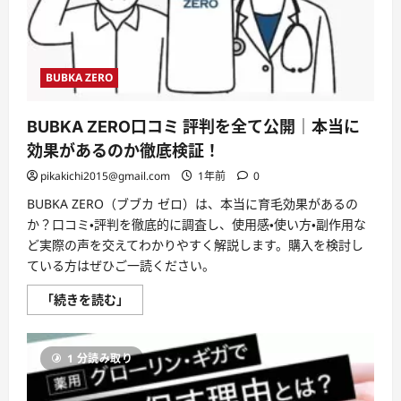
順・
注
意
点・
返
金・
BUBKA ZERO
損
し
な
い
BUBKA ZERO口コミ 評判を全て公開｜本当に
コ
ツ・
効果があるのか徹底検証！
再
契
pikakichi2015@gmail.com
1年前
0
約
の
BUBKA ZERO（ブブカ ゼロ）は、本当に育毛効果があるの
見
極
か？口コミ・評判を徹底的に調査し、使用感・使い方・副作用な
め
ど実際の声を交えてわかりやすく解説します。購入を検討し
に
つ
ている方はぜひご一読ください。
い
て
さ
BUBKA
「続きを読む」
ら
ZERO
に
口
読
コ
む
ミ
1 分読み取り
評
判
を
全