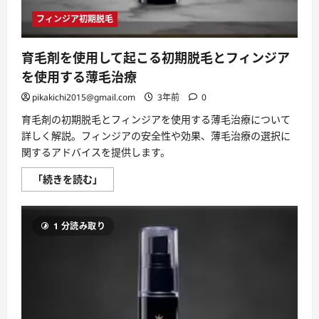
脱
毛
フィンジア初期脱毛
現
象
を
理
育毛剤を使用して起こる初期脱毛とフィンジア
解
し
を使用する薄毛治療
て、
髪
pikakichi2015@gmail.com
3年前
0
の
健
育毛剤の初期脱毛とフィンジアを使用する薄毛治療について
康
へ
詳しく解説。フィンジアの安全性や効果、薄毛治療の選択に
の
関するアドバイスを提供します。
旅
立
ち
育
「続きを読む」
を
毛
サ
剤
ポ
を
ー
使
ト！
1 分読み取り
用
に
し
つ
て
い
起
て
こ
さ
る
ら
初
に
期
読
脱
む
毛