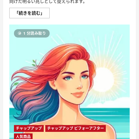
向けた明るい兆しとして捉えられます。
フ
「続きを読む」
ィ
ン
ジ
ア
1 分読み取り
初
期
脱
毛
に
不
安
を
感
じ
る、
実
際
に
は
育
毛
へ
の
希
望
の
チャップアップ
チャップアップ ビフォーアフター
サ
イ
人気商品
ン!?