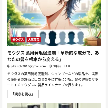
の
効
果
と
ユ
ー
ザ
ー
の
声
に
つ
モウダス
人気商品
い
て
さ
ら
モウダス 薬用発毛促進剤「革新的な成分で、あ
に
読
なたの髪を根本から変える」
む
pikakichi2015@gmail.com
3年前
0
モウダスの薬用発毛促進剤、シャンプーなどの製品を、実際
の使用者の評価と口コミを基に詳細に分析。髪の健康をサポ
ートするモウダスの製品ラインナップを探ります。
モ
「続きを読む」
ウ
ダ
ス
薬