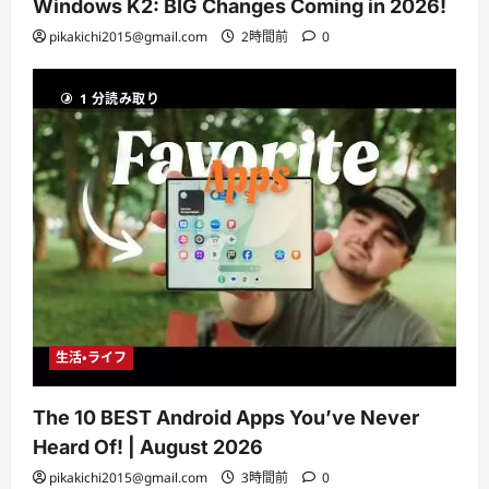
Windows K2: BIG Changes Coming in 2026!
pikakichi2015@gmail.com
2時間前
0
1 分読み取り
生活・ライフ
The 10 BEST Android Apps You’ve Never
Heard Of! | August 2026
pikakichi2015@gmail.com
3時間前
0