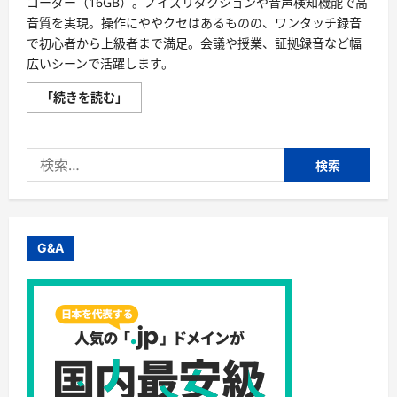
コーダー（16GB）。ノイズリダクションや音声検知機能で高
音質を実現。操作にややクセはあるものの、ワンタッチ録音
で初心者から上級者まで満足。会議や授業、証拠録音など幅
広いシーンで活躍します。
QZTCAMERA
「続きを読む」
16GB
口
コ
ミ
検
評
判
索:
｜
小
型
IC
レ
コ
G&A
ー
ダ
ー
の
実
力
を
徹
底
解
説！
に