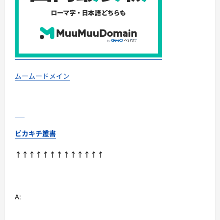
つ
い
て
さ
ら
に
読
む
ムームードメイン
ピカキチ叢書
↑↑↑↑↑↑↑↑↑↑↑↑↑
A: