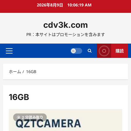
コ
2026年8月9日
10:06:19 AM
ン
テ
cdv3k.com
ン
ツ
PR：本サイトはプロモーションを含みます
へ
ス
キ
購読
メ
ッ
イ
プ
ン
ホーム
16GB
メ
ニ
ュ
ー
16GB
2 分読み取り