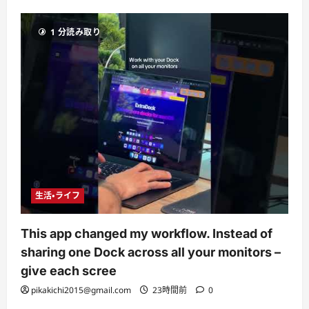
1 分読み取り
生活・ライフ
This app changed my workflow. Instead of
sharing one Dock across all your monitors –
give each scree
pikakichi2015@gmail.com
23時間前
0