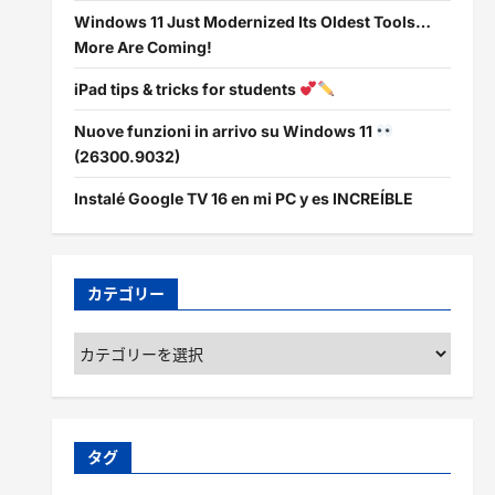
Windows 11 Just Modernized Its Oldest Tools…
More Are Coming!
iPad tips & tricks for students
Nuove funzioni in arrivo su Windows 11
(26300.9032)
Instalé Google TV 16 en mi PC y es INCREÍBLE
カテゴリー
カ
テ
ゴ
リ
ー
タグ