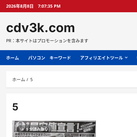
コ
2026年8月8日
7:07:36 PM
ン
テ
cdv3k.com
ン
ツ
へ
PR：本サイトはプロモーションを含みます
ス
キ
ホーム
パソコン キーワード
アフィリエイトツール
ッ
プ
ホーム
5
5
1 分読み取り