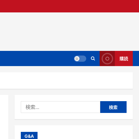
購読
検
索:
G&A