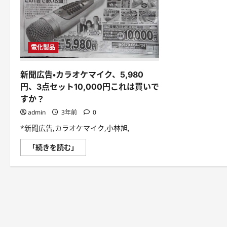
電化製品
新聞広告・カラオケマイク、5,980
円、3点セット10,000円これは買いで
すか？
admin
3年前
0
*新聞広告,カラオケマイク,小林旭,
新
「続きを読む」
聞
広
告・
カ
ラ
オ
ケ
マ
イ
ク、
5,980