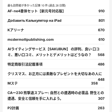
最も訪問者が多かった記事 10 件 (過去 28 日間)
AF-ne4書体セット【新元号対応版】
910
Добавить Калькулятор на iPad
801
Kアリーナ
670
mcdermottpublishing.com
610
AIライティングサービス【SAKUBUN】 の評判、良い 口コ
ミ、悪い口コミ、メリットとデメリットはどうなの？
568
特定商取引法記載事項
486
クリスマス、お正月には素敵なプレゼントを大切なあの人に
448
Mステ
358
CAー230 熊撃退スプレー: 自然との遭遇時の必需品 野生との
遭遇、安全と信頼を手に入れよう。
307
P2計画
263