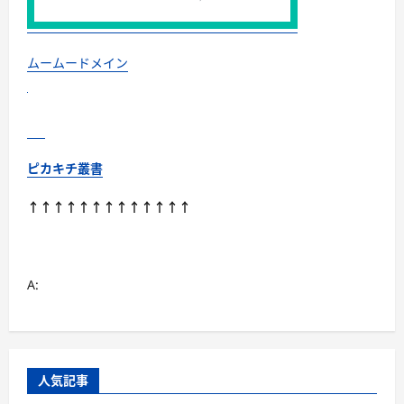
す
【Cote
a
Cote（コ
ー
ムームードメイン
タ・
コ
ー
ト）】
に
つ
い
て
ピカキチ叢書
さ
ら
に
↑↑↑↑↑↑↑↑↑↑↑↑↑
読
む
A:
人気記事