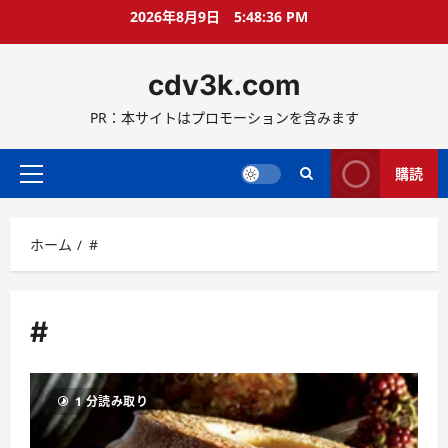
コ
2026年8月9日
5:48:36 PM
ン
テ
cdv3k.com
ン
ツ
PR：本サイトはプロモーションを含みます
へ
ス
キ
購読
メ
ッ
イ
プ
ン
ホーム
#
メ
ニ
ュ
ー
#
1 分読み取り