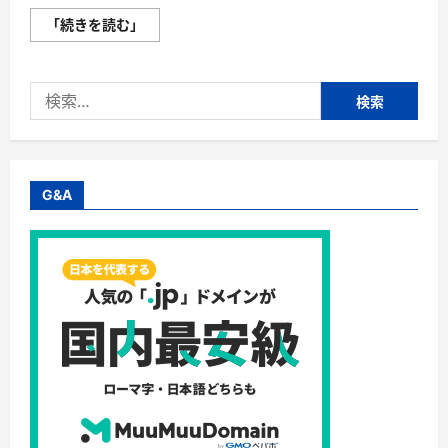
株
「続きを読む」
式
会
社
三
検
英
商
索:
会・
ギ
フ
ト
向
け
G&A
バ
ウ
ム
ク
ー
ヘ
ン
や
焼
き
菓
子
を
揃
え
て
い
ま