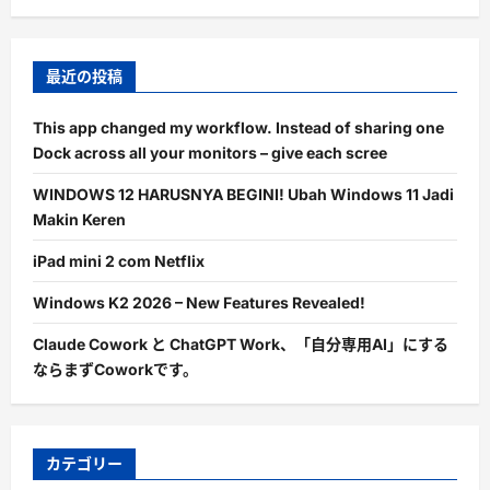
最近の投稿
This app changed my workflow. Instead of sharing one
Dock across all your monitors – give each scree
WINDOWS 12 HARUSNYA BEGINI! Ubah Windows 11 Jadi
Makin Keren
iPad mini 2 com Netflix
Windows K2 2026 – New Features Revealed!
Claude Cowork と ChatGPT Work、「自分専用AI」にする
ならまずCoworkです。
カテゴリー