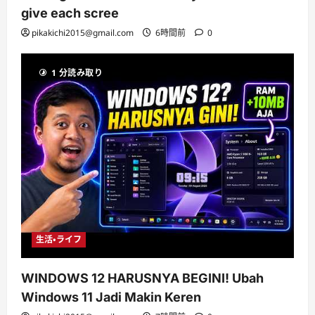
give each scree
pikakichi2015@gmail.com
6時間前
0
1 分読み取り
生活・ライフ
WINDOWS 12 HARUSNYA BEGINI! Ubah
Windows 11 Jadi Makin Keren