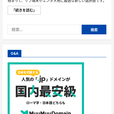
相まって、サブ端末やエンタメ用に最適な新しい選択肢です。
性・
将
来
「続きを読む」
性・
Android
日
PC（Android-
本
x86）
人
を
ユ
検
イ
ー
ン
索:
ザ
ス
ー
ト
適
ー
性
ル
ま
す
で
る
G&A
含
メ
め
リ
た“総
ッ
合
ト
最
と
強
は？
ク
に
ラ
つ
ス”は
い
次
て
の
さ
3
ら
つ!?
に
に
読
つ
む
い
て