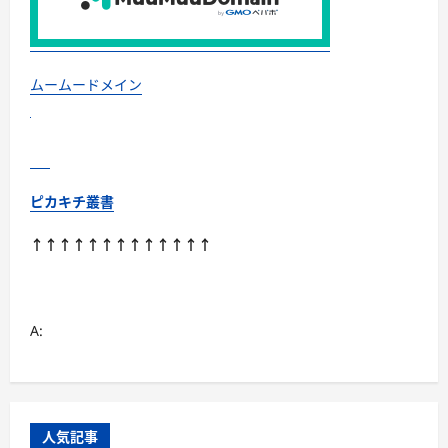
さ
ら
に
読
む
ムームードメイン
ピカキチ叢書
↑↑↑↑↑↑↑↑↑↑↑↑↑
A:
人気記事