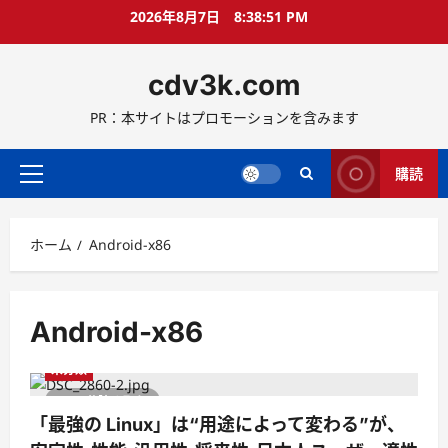
コ
2026年8月7日
8:38:52 PM
ン
テ
cdv3k.com
ン
ツ
PR：本サイトはプロモーションを含みます
へ
ス
キ
購読
メ
ッ
イ
プ
ン
ホーム
Android-x86
メ
ニ
ュ
ー
Android-x86
未分類
1 分読み取り
「最強の Linux」は“用途によって変わる”が、