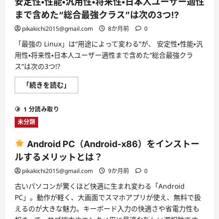
安定性・性能・汎用性・将来性・日本人ユーザー適性
まで含めた“総合最強クラス”は次の3つ!?
pikakichi2015@gmail.com
8か月前
0
「最強の Linux」は“用途によって変わる”が、 安定性・性能・汎
用性・将来性・日本人ユーザー適性まで含めた“総合最強クラ
ス”は次の3つ!?
「最
「続きを読む」
強
の
Linux」
1 分読み取り
は“用
途
未分類
に
よ
っ
Android PC（Android-x86）をインストー
て
変
ルするメリットとは？
わ
る”が、
pikakichi2015@gmail.com
9か月前
0
安
定
古いパソコンが驚くほど快適に生まれ変わる「Android
性・
性
PC」。動作が軽く、大画面でスマホアプリが使え、無料で扱
能・
汎
えるのが大きな魅力。キーボード入力の快適さや省電力性も
用