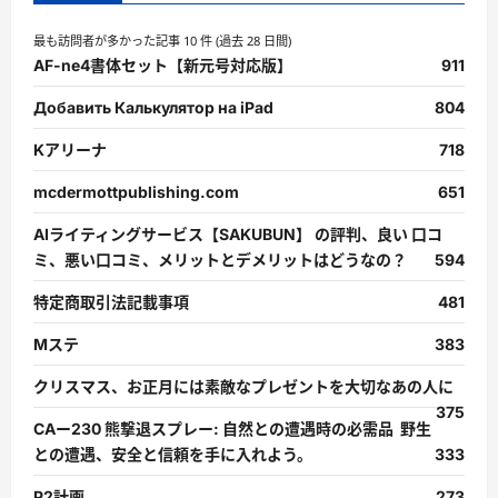
最も訪問者が多かった記事 10 件 (過去 28 日間)
AF-ne4書体セット【新元号対応版】
911
Добавить Калькулятор на iPad
804
Kアリーナ
718
mcdermottpublishing.com
651
AIライティングサービス【SAKUBUN】 の評判、良い 口コ
ミ、悪い口コミ、メリットとデメリットはどうなの？
594
特定商取引法記載事項
481
Mステ
383
クリスマス、お正月には素敵なプレゼントを大切なあの人に
375
CAー230 熊撃退スプレー: 自然との遭遇時の必需品 野生
との遭遇、安全と信頼を手に入れよう。
333
P2計画
273