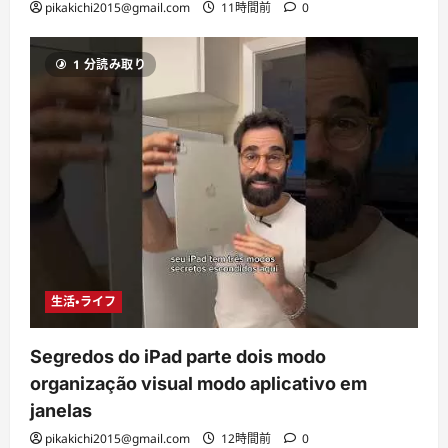
pikakichi2015@gmail.com
11時間前
0
1 分読み取り
生活・ライフ
Segredos do iPad parte dois modo
organização visual modo aplicativo em
janelas
pikakichi2015@gmail.com
12時間前
0