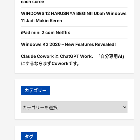
each scree
WINDOWS 12 HARUSNYA BEGINI! Ubah Windows
11 Jadi Makin Keren
iPad mini 2 com Netflix
Windows K2 2026 – New Features Revealed!
Claude Cowork と ChatGPT Work、「自分専用AI」
にするならまずCoworkです。
カテゴリー
カ
テ
ゴ
リ
ー
タグ