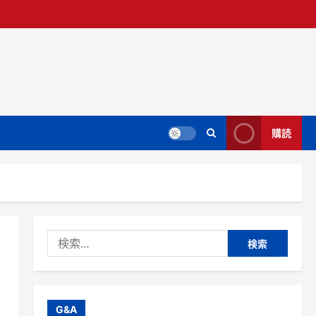
購読
検
索:
G&A