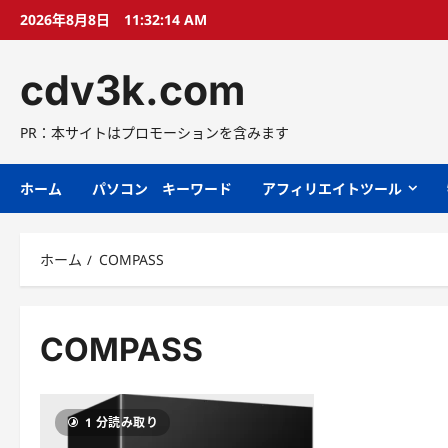
コ
2026年8月8日
11:32:14 AM
ン
テ
cdv3k.com
ン
ツ
へ
PR：本サイトはプロモーションを含みます
ス
キ
ホーム
パソコン キーワード
アフィリエイトツール
ッ
プ
ホーム
COMPASS
COMPASS
1 分読み取り