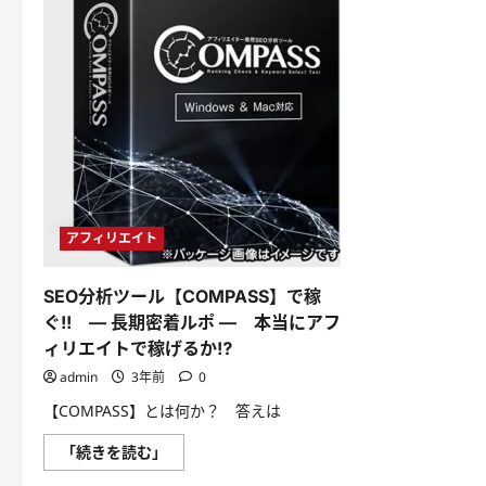
アフィリエイト
SEO分析ツール【COMPASS】で稼
ぐ!! — 長期密着ルポ — 本当にアフ
ィリエイトで稼げるか⁉
admin
3年前
0
【COMPASS】とは何か？ 答えは
SEO
「続きを読む」
分
析