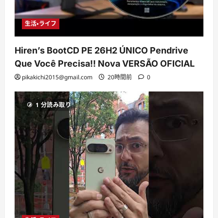
生活・ライフ
Hiren’s BootCD PE 26H2 ÚNICO Pendrive
Que Você Precisa!! Nova VERSÃO OFICIAL
pikakichi2015@gmail.com
20時間前
0
1 分読み取り