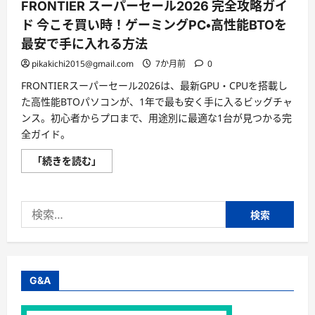
FRONTIER スーパーセール2026 完全攻略ガイ
ド 今こそ買い時！ゲーミングPC・高性能BTOを
最安で手に入れる方法
pikakichi2015@gmail.com
7か月前
0
FRONTIERスーパーセール2026は、最新GPU・CPUを搭載し
た高性能BTOパソコンが、1年で最も安く手に入るビッグチャ
ンス。初心者からプロまで、用途別に最適な1台が見つかる完
全ガイド。
FRONTIER
「続きを読む」
ス
ー
パ
ー
検
セ
ー
索:
ル
2026
完
全
攻
略
G&A
ガ
イ
ド