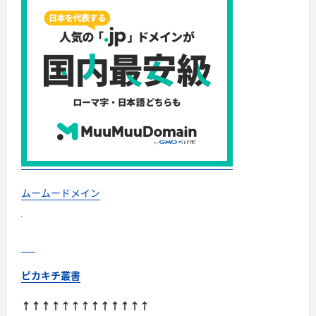
今
こ
そ
買
い
時！
ゲ
ー
ミ
ン
グ
PC・
高
性
能
BTO
を
最
安
で
ムームードメイン
手
に
入
れ
る
方
法
に
ピカキチ叢書
つ
い
て
↑↑↑↑↑↑↑↑↑↑↑↑↑
さ