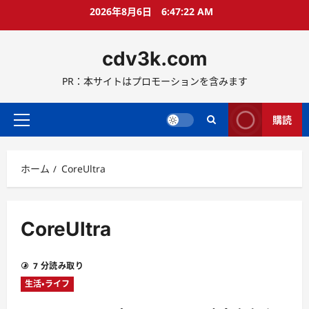
コ
2026年8月6日
6:47:22 AM
ン
テ
cdv3k.com
ン
ツ
PR：本サイトはプロモーションを含みます
へ
ス
キ
購読
メ
ッ
イ
プ
ン
ホーム
CoreUltra
メ
ニ
ュ
ー
CoreUltra
7 分読み取り
生活・ライフ