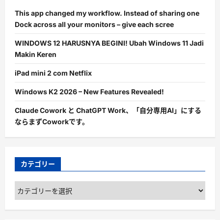
This app changed my workflow. Instead of sharing one
Dock across all your monitors – give each scree
WINDOWS 12 HARUSNYA BEGINI! Ubah Windows 11 Jadi
Makin Keren
iPad mini 2 com Netflix
Windows K2 2026 – New Features Revealed!
Claude Cowork と ChatGPT Work、「自分専用AI」にする
ならまずCoworkです。
カテゴリー
カ
テ
ゴ