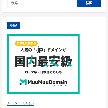
検
ル
ス
索:
完
全
解
説
ガ
イ
G&A
ド
―
正
し
く
知
る
こ
と
が、
最
大
の
感
染
対
策
に
な
る
―
に
つ
ムームードメイン
い