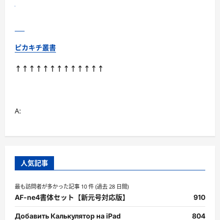
て
さ
ら
に
読
む
ピカキチ叢書
↑↑↑↑↑↑↑↑↑↑↑↑↑
A:
人気記事
最も訪問者が多かった記事 10 件 (過去 28 日間)
AF-ne4書体セット【新元号対応版】
910
Добавить Калькулятор на iPad
804