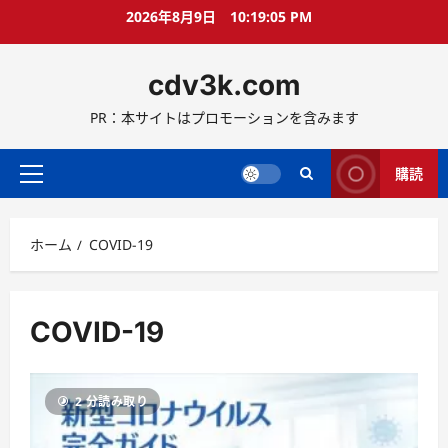
コ
2026年8月9日
10:19:06 PM
ン
テ
cdv3k.com
ン
ツ
PR：本サイトはプロモーションを含みます
へ
ス
キ
購読
メ
ッ
イ
プ
ン
ホーム
COVID-19
メ
ニ
ュ
ー
COVID-19
2 分読み取り