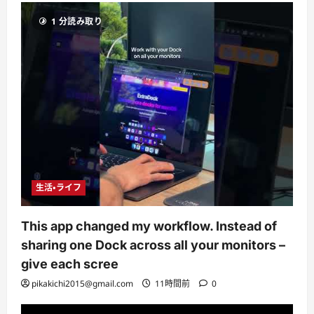
1 分読み取り
生活・ライフ
This app changed my workflow. Instead of
sharing one Dock across all your monitors –
give each scree
pikakichi2015@gmail.com
11時間前
0