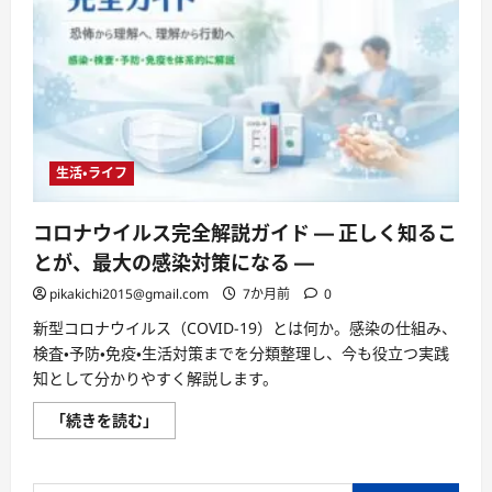
生活・ライフ
コロナウイルス完全解説ガイド ― 正しく知るこ
とが、最大の感染対策になる ―
pikakichi2015@gmail.com
7か月前
0
新型コロナウイルス（COVID-19）とは何か。感染の仕組み、
検査・予防・免疫・生活対策までを分類整理し、今も役立つ実践
知として分かりやすく解説します。
コ
「続きを読む」
ロ
ナ
ウ
イ