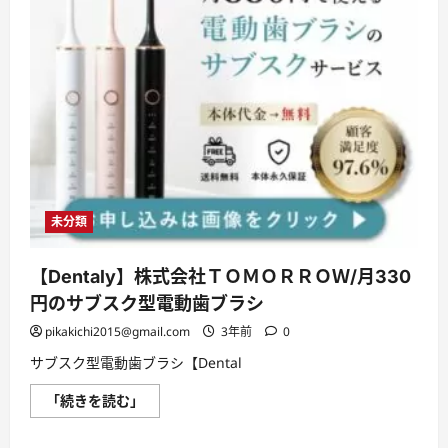
未分類
【Dentaly】株式会社ＴＯＭＯＲＲＯＷ/月330
円のサブスク型電動歯ブラシ
pikakichi2015@gmail.com
3年前
0
サブスク型電動歯ブラシ【Dental
【Dentaly】
「続きを読む」
株
式
会