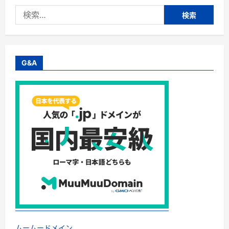
社
検
Ｔ
Ｏ
索:
Ｍ
Ｏ
Ｒ
Ｒ
Ｏ
Ｗ/
G&A
月
330
円
の
サ
ブ
ス
ク
型
電
動
歯
ブ
ラ
シ
に
つ
い
て
さ
ら
に
読
ムームードメイン