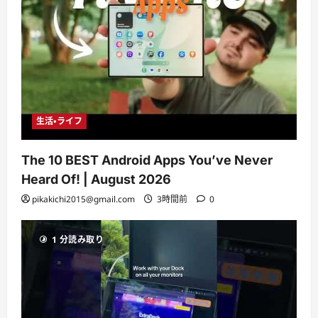
生活・ライフ
The 10 BEST Android Apps You’ve Never
Heard Of! | August 2026
pikakichi2015@gmail.com
3時間前
0
1 分読み取り