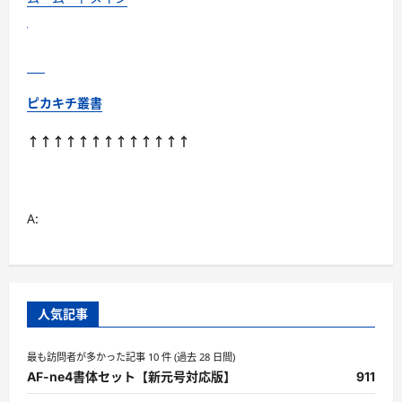
む
ピカキチ叢書
↑↑↑↑↑↑↑↑↑↑↑↑↑
A:
人気記事
最も訪問者が多かった記事 10 件 (過去 28 日間)
AF-ne4書体セット【新元号対応版】
911