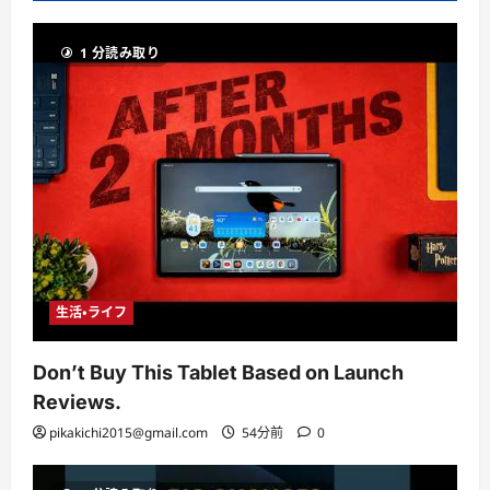
1 分読み取り
生活・ライフ
Don’t Buy This Tablet Based on Launch
Reviews.
pikakichi2015@gmail.com
54分前
0