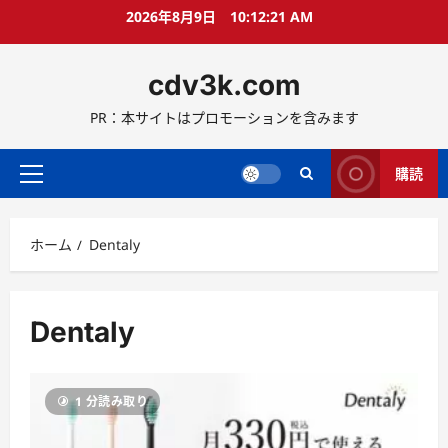
コ
2026年8月9日
10:12:22 AM
ン
テ
cdv3k.com
ン
ツ
PR：本サイトはプロモーションを含みます
へ
ス
キ
購読
メ
ッ
イ
プ
ン
ホーム
Dentaly
メ
ニ
ュ
ー
Dentaly
1 分読み取り