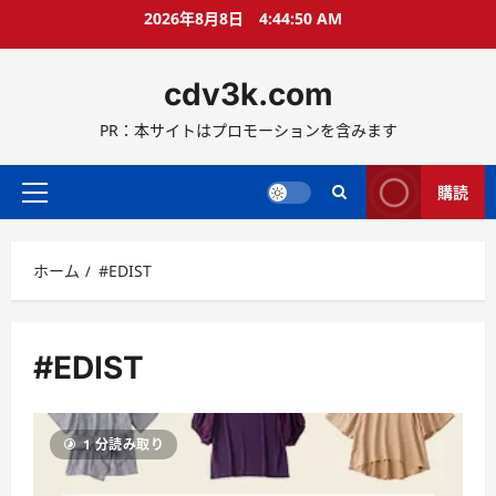
コ
2026年8月8日
4:44:51 AM
ン
テ
cdv3k.com
ン
ツ
PR：本サイトはプロモーションを含みます
へ
ス
キ
購読
メ
ッ
イ
プ
ン
ホーム
#EDIST
メ
ニ
ュ
ー
#EDIST
1 分読み取り