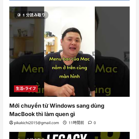
1 分読み取り
生活・ライフ
Mới chuyển từ Windows sang dùng
MacBook thì làm quen gì
pikakichi2015@gmail.com
11時間前
0