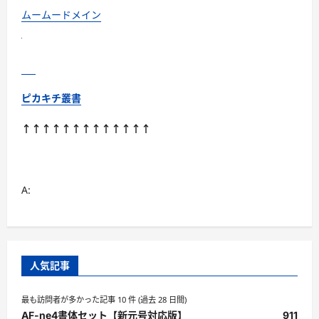
ムームードメイン
ピカキチ叢書
↑↑↑↑↑↑↑↑↑↑↑↑↑
A:
人気記事
最も訪問者が多かった記事 10 件 (過去 28 日間)
AF-ne4書体セット【新元号対応版】
911