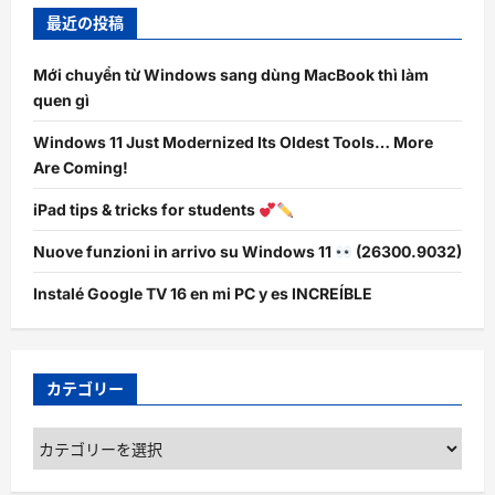
最近の投稿
Mới chuyển từ Windows sang dùng MacBook thì làm
quen gì
Windows 11 Just Modernized Its Oldest Tools… More
Are Coming!
iPad tips & tricks for students
Nuove funzioni in arrivo su Windows 11
(26300.9032)
Instalé Google TV 16 en mi PC y es INCREÍBLE
カテゴリー
カ
テ
ゴ