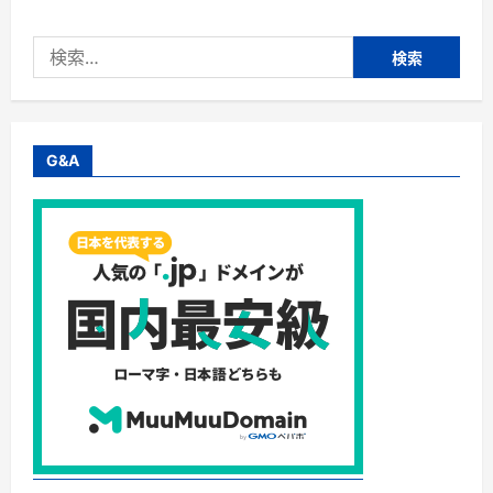
株
式
会
検
社
Ｅ
索:
Ｄ
Ｉ
Ｓ
Ｔ
月
額
G&A
制
フ
ァ
ッ
シ
ョ
ン
レ
ン
タ
ル
に
つ
い
て
さ
ら
に
読
む