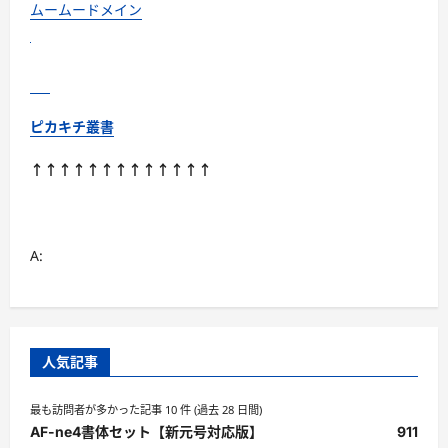
つ
ムームードメイン
い
て
さ
ら
に
読
む
ピカキチ叢書
↑↑↑↑↑↑↑↑↑↑↑↑↑
A:
人気記事
最も訪問者が多かった記事 10 件 (過去 28 日間)
AF-ne4書体セット【新元号対応版】
911