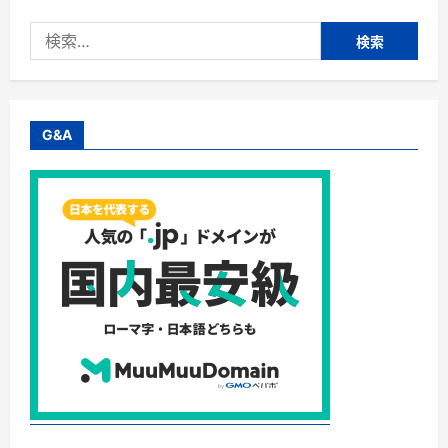
式
会
検
社
Ｋ
索:
ａ
ｂ
ｕ
Ｋ
＿
Ｓ
G&A
ｔ
ｙ
ｌ
ｅ
定
額
で
ホ
テ
ル
に
泊
ま
れ
る
旅
の
サ
ブ
ス
ク
に