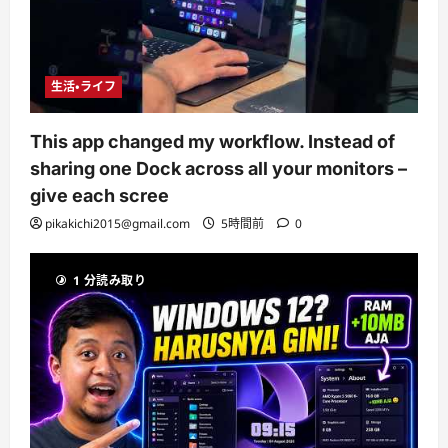
生活・ライフ
This app changed my workflow. Instead of
sharing one Dock across all your monitors –
give each scree
pikakichi2015@gmail.com
5時間前
0
1 分読み取り