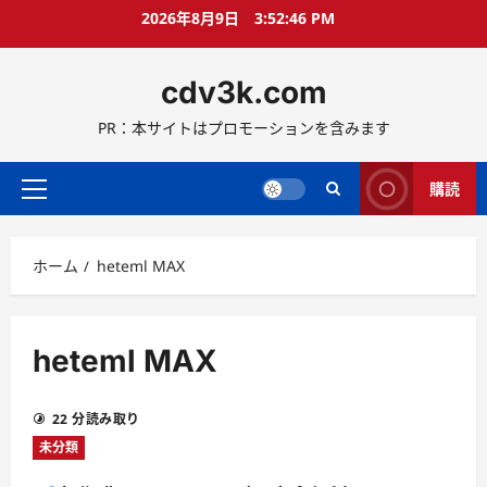
コ
2026年8月9日
3:52:47 PM
ン
テ
cdv3k.com
ン
ツ
PR：本サイトはプロモーションを含みます
へ
ス
キ
購読
メ
ッ
イ
プ
ン
ホーム
heteml MAX
メ
ニ
ュ
ー
heteml MAX
22 分読み取り
未分類