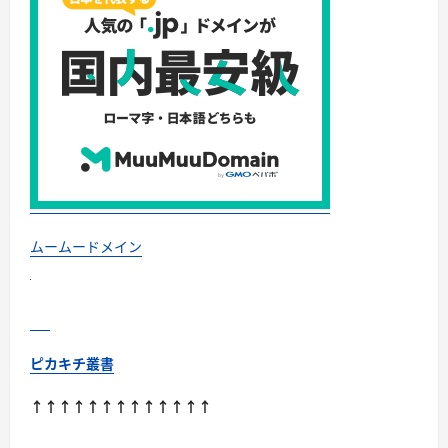
を
加
速
せ
よ
に
つ
い
て
さ
ら
に
読
む
ムームードメイン
ピカキチ叢書
↑↑↑↑↑↑↑↑↑↑↑↑↑