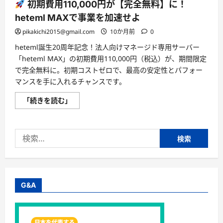
初期費用110,000円が【完全無料】に！
heteml MAXで事業を加速せよ
pikakichi2015@gmail.com
10か月前
0
heteml誕生20周年記念！法人向けマネージド専用サーバー
「heteml MAX」の初期費用110,000円（税込）が、期間限定
で完全無料に。初期コストゼロで、最高の安定性とパフォー
マンスを手に入れるチャンスです。
「続きを読む」
初
期
費
用
検
110,000
円
索:
が
【完
全
無
料】
に！
G&A
heteml
MAX
で
事
業