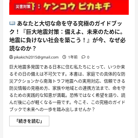
災害対策
あなたと大切な命を守る究極のガイドブッ
ク！『巨大地震対策：備えよ、未来のために。
地震に負けない社会を築こう！』が今、なぜ必
読なのか？
pikakichi2015@gmail.com
1年前
0
巨大地震多発国である日本に住む私たちにとって、いつか来
るその日の備えは不可欠です。本書は、家庭での具体的な防
災アクションから南海トラフ地震への実用対応、信頼できる
防災情報の見極め方、家族や地域との連携方法まで、命を守
るための実践的な知恵が満載。恐怖ではなく希望を語り、読
んだ後に心が軽くなる一冊です。今こそ、この究極のガイド
ブックで未来への一歩を踏み出しませんか？
「続きを読む」
あ
な
た
と