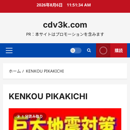
コ
2026年8月6日
11:51:35 AM
ン
テ
cdv3k.com
ン
ツ
PR：本サイトはプロモーションを含みます
へ
ス
キ
購読
メ
ッ
イ
プ
ン
ホーム
KENKOU PIKAKICHI
メ
ニ
ュ
ー
KENKOU PIKAKICHI
1 分読み取り