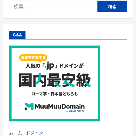
検
大
切
索:
な
命
を
守
る
究
G&A
極
の
ガ
イ
ド
ブ
ッ
ク！
『巨
大
地
震
対
策：
備
え
よ、
未
来
の
た
め
に。
ムームードメイン
地