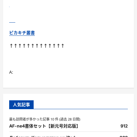
震
に
負
け
な
い
社
ピカキチ叢書
会
を
築
↑↑↑↑↑↑↑↑↑↑↑↑↑
こ
う！』
が
今、
な
ぜ
A:
必
読
な
の
か？
に
つ
い
人気記事
て
さ
ら
最も訪問者が多かった記事 10 件 (過去 28 日間)
に
読
AF-ne4書体セット【新元号対応版】
912
む