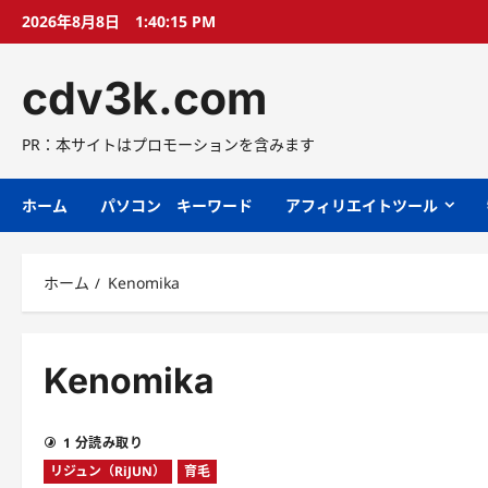
コ
2026年8月8日
1:40:15 PM
ン
テ
cdv3k.com
ン
ツ
へ
PR：本サイトはプロモーションを含みます
ス
キ
ホーム
パソコン キーワード
アフィリエイトツール
ッ
プ
ホーム
Kenomika
Kenomika
1 分読み取り
リジュン（RiJUN）
育毛