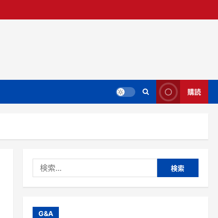
購読
検
索:
G&A