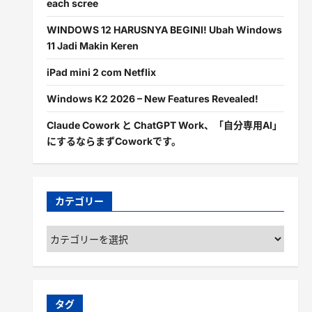
each scree
WINDOWS 12 HARUSNYA BEGINI! Ubah Windows
11 Jadi Makin Keren
iPad mini 2 com Netflix
Windows K2 2026 – New Features Revealed!
Claude Cowork と ChatGPT Work、「自分専用AI」
にするならまずCoworkです。
カテゴリー
カ
テ
ゴ
リ
ー
タグ