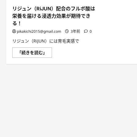
リジュン（RiJUN）配合のフルボ酸は
栄養を届ける浸透力効果が期待でき
る！
pikakichi2015@gmail.com
3年前
0
リジュン（RiJUN）には育毛実感で
リ
「続きを読む」
ジ
ュ
ン
（RiJUN）
配
合
の
フ
ル
ボ
酸
は
栄
養
を
届
け
る
浸