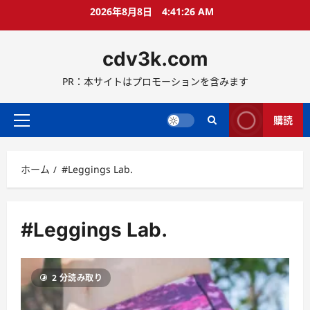
コ
2026年8月8日
4:41:27 AM
ン
テ
cdv3k.com
ン
ツ
PR：本サイトはプロモーションを含みます
へ
ス
キ
購読
メ
ッ
イ
プ
ン
ホーム
#Leggings Lab.
メ
ニ
ュ
ー
#Leggings Lab.
2 分読み取り