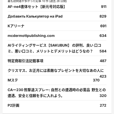
最も訪問者が多かった記事 10 件 (過去 28 日間)
AF-ne4書体セット【新元号対応版】
911
Добавить Калькулятор на iPad
829
Kアリーナ
691
mcdermottpublishing.com
634
AIライティングサービス【SAKUBUN】 の評判、良い 口コ
ミ、悪い口コミ、メリットとデメリットはどうなの？
584
特定商取引法記載事項
487
クリスマス、お正月には素敵なプレゼントを大切なあの人に
423
Mステ
370
CAー230 熊撃退スプレー: 自然との遭遇時の必需品 野生との
遭遇、安全と信頼を手に入れよう。
320
P2計画
272