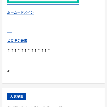
ス
に
つ
い
ムームードメイン
て
さ
ら
に
読
む
ピカキチ叢書
↑↑↑↑↑↑↑↑↑↑↑↑↑
A:
人気記事