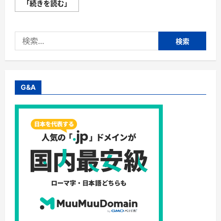
株
「続きを読む」
式
会
社
Ｓ
検
ｐ
ｅ
索:
ｒ
ｏ・
Leggings
Lab.
(レ
ギ
G&A
ン
ス
ラ
ボ)
｜
デ
ザ
イ
ン
数
100
種！
ス
ポ
ー
ツ
レ
ギ
ン