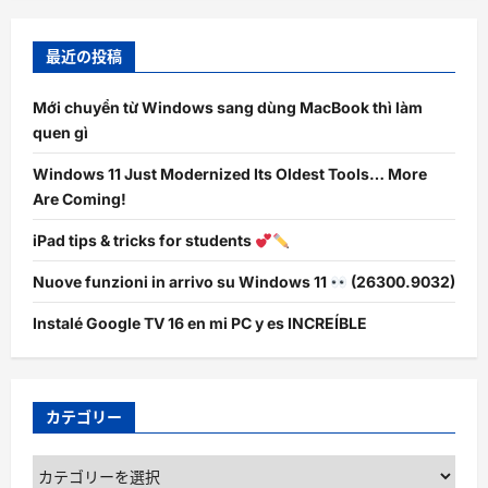
最近の投稿
Mới chuyển từ Windows sang dùng MacBook thì làm
quen gì
Windows 11 Just Modernized Its Oldest Tools… More
Are Coming!
iPad tips & tricks for students
Nuove funzioni in arrivo su Windows 11
(26300.9032)
Instalé Google TV 16 en mi PC y es INCREÍBLE
カテゴリー
カ