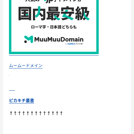
性・
将
来
性・
日
本
人
ユ
ー
ザ
ー
適
性
ま
で
含
ムームードメイン
め
た“総
合
最
強
ク
ラ
ス”は
ピカキチ叢書
次
の
3
↑↑↑↑↑↑↑↑↑↑↑↑↑
つ!?
に
つ
い
て