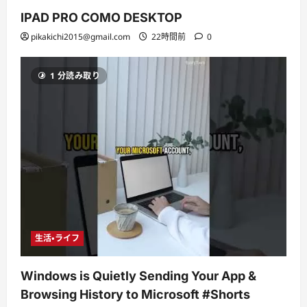
IPAD PRO COMO DESKTOP
pikakichi2015@gmail.com
22時間前
0
1 分読み取り
生活・ライフ
Windows is Quietly Sending Your App &
Browsing History to Microsoft #Shorts