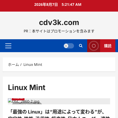
コ
2026年8月7日
5:21:47 AM
ン
テ
cdv3k.com
ン
ツ
PR：本サイトはプロモーションを含みます
へ
ス
キ
購読
メ
ッ
イ
プ
ン
ホーム
Linux Mint
メ
ニ
ュ
ー
Linux Mint
未分類
1 分読み取り
「最強の Linux」は“用途によって変わる”が、