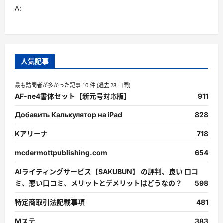
さ
A:
ら
に
読
む
人気記事
最も訪問者が多かった記事 10 件 (過去 28 日間)
AF-ne4書体セット【新元号対応版】
911
Добавить Калькулятор на iPad
828
Kアリーナ
718
mcdermottpublishing.com
654
AIライティングサービス【SAKUBUN】 の評判、良い 口コ
ミ、悪い口コミ、メリットとデメリットはどうなの？
598
特定商取引法記載事項
481
Mステ
383