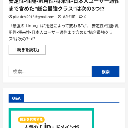
安定性・性能・汎用性・将来性・日本人ユーザー適性
まで含めた“総合最強クラス”は次の3つ!?
pikakichi2015@gmail.com
8か月前
0
「最強の Linux」は“用途によって変わる”が、 安定性・性能・汎
用性・将来性・日本人ユーザー適性まで含めた“総合最強クラ
ス”は次の3つ!?
「最
「続きを読む」
強
の
Linux」
は“用
検
途
に
索:
よ
っ
て
変
わ
る”が、
G&A
安
定
性・
性
能・
汎
用