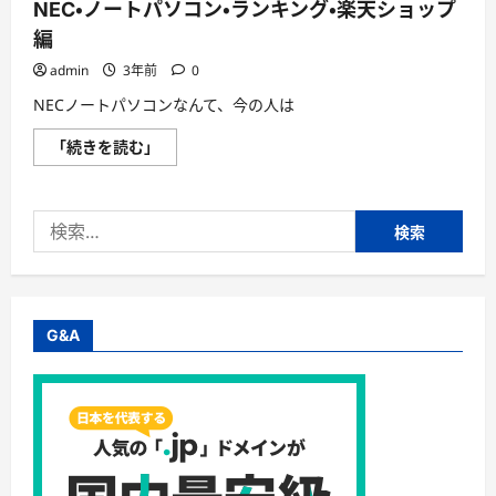
NEC・ノートパソコン・ランキング・楽天ショップ
編
admin
3年前
0
NECノートパソコンなんて、今の人は
NEC・
「続きを読む」
ノ
ー
ト
パ
検
ソ
コ
索:
ン・
ラ
ン
キ
ン
グ・
G&A
楽
天
シ
ョ
ッ
プ
編
に
つ
い