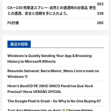
352
CAー230 熊撃退スプレー: 自然との遭遇時の必需品 野生
との遭遇、安全と信頼を手に入れよう。
339
P2計画
285
最近の投稿
Windows is Quietly Sending Your App & Browsing
History to Microsoft #Shorts
Resumão Semanal: Barra Menor, Menu Livre e mais no
Windows 11
Hiren’s BootCD PE 26H2 ÚNICO Pendrive Que Você
Precisa!! Nova VERSÃO OFICIAL
The Google Pixel Is Great – So Why Is No One Buying It?
Turn Any Webpage into an App!
Chrome Hidden