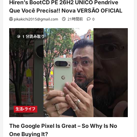
Hiren’s BootCD PE 26H2 ÚNICO Pendrive
Que Você Precisa!! Nova VERSÃO OFICIAL
pikakichi2015@gmail.com
21時間前
0
1 分読み取り
生活・ライフ
The Google Pixel Is Great – So Why Is No
One Buying It?