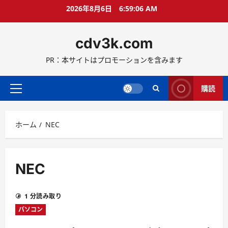
コ
2026年8月6日
6:59:07 AM
ン
テ
cdv3k.com
ン
ツ
PR：本サイトはプロモーションを含みます
へ
ス
キ
購読
メ
ッ
イ
プ
ン
ホーム
NEC
メ
ニ
ュ
ー
NEC
1 分読み取り
パソコン