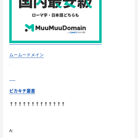
て
さ
ら
に
読
む
ムームードメイン
ピカキチ叢書
↑↑↑↑↑↑↑↑↑↑↑↑↑
A: