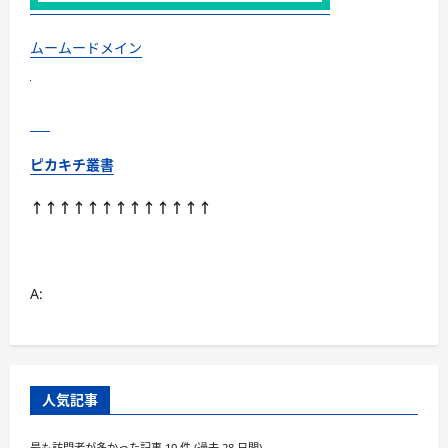
ミ
ュ
ニ
テ
ムームードメイン
ィ
に
つ
い
て
さ
ら
に
ピカキチ叢書
読
む
↑↑↑↑↑↑↑↑↑↑↑↑↑
A:
人気記事
最も訪問者が多かった記事 10 件 (過去 28 日間)