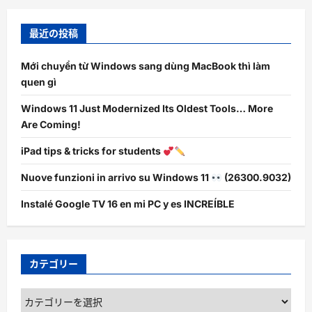
最近の投稿
Mới chuyển từ Windows sang dùng MacBook thì làm
quen gì
Windows 11 Just Modernized Its Oldest Tools… More
Are Coming!
iPad tips & tricks for students
Nuove funzioni in arrivo su Windows 11
(26300.9032)
Instalé Google TV 16 en mi PC y es INCREÍBLE
カテゴリー
カ
テ