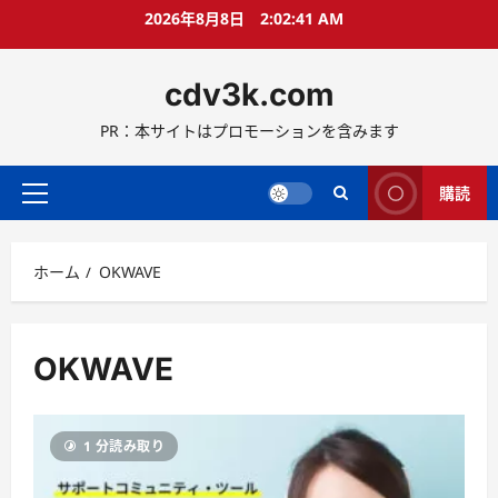
コ
2026年8月8日
2:02:41 AM
ン
テ
cdv3k.com
ン
ツ
PR：本サイトはプロモーションを含みます
へ
ス
キ
購読
メ
ッ
イ
プ
ン
ホーム
OKWAVE
メ
ニ
ュ
ー
OKWAVE
1 分読み取り