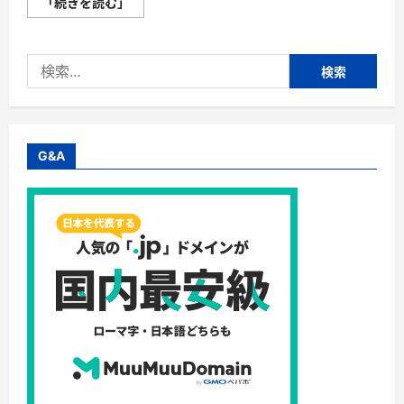
【OKWAVE
「続きを読む」
Plus】
株
式
会
検
社
オ
索:
ウ
ケ
イ
ウ
ェ
イ
G&A
ヴ・
コ
ー
ル
セ
ン
タ
ー
の
必
須
ツ
ー
ル！
サ
ポ
ー
ト
コ