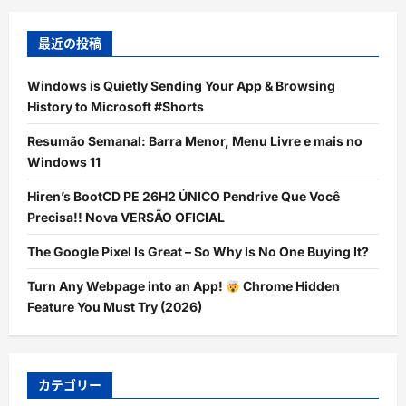
最近の投稿
Windows is Quietly Sending Your App & Browsing
History to Microsoft #Shorts
Resumão Semanal: Barra Menor, Menu Livre e mais no
Windows 11
Hiren’s BootCD PE 26H2 ÚNICO Pendrive Que Você
Precisa!! Nova VERSÃO OFICIAL
The Google Pixel Is Great – So Why Is No One Buying It?
Turn Any Webpage into an App!
Chrome Hidden
Feature You Must Try (2026)
カテゴリー