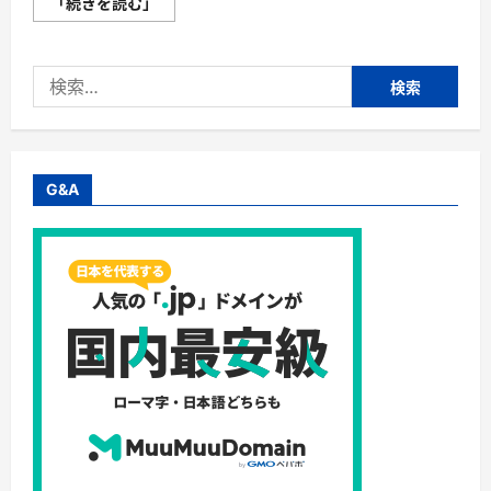
【OKWAVE
「続きを読む」
Plus】
株
式
会
検
社
オ
索:
ウ
ケ
イ
ウ
ェ
イ
G&A
ヴ・
コ
ー
ル
セ
ン
タ
ー
の
必
須
ツ
ー
ル！
サ
ポ
ー
ト
コ