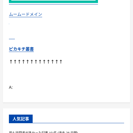
ミ
ュ
ニ
テ
ムームードメイン
ィ
に
つ
い
て
さ
ら
に
ピカキチ叢書
読
む
↑↑↑↑↑↑↑↑↑↑↑↑↑
A:
人気記事
最も訪問者が多かった記事 10 件 (過去 28 日間)