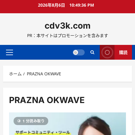
コ
2026年8月6日
10:49:37 PM
ン
テ
cdv3k.com
ン
ツ
PR：本サイトはプロモーションを含みます
へ
ス
キ
購読
メ
ッ
イ
プ
ン
ホーム
PRAZNA OKWAVE
メ
ニ
ュ
ー
PRAZNA OKWAVE
1 分読み取り