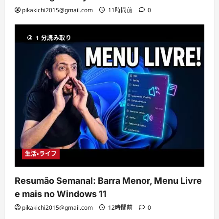
pikakichi2015@gmail.com
11時間前
0
1 分読み取り
生活・ライフ
Resumão Semanal: Barra Menor, Menu Livre
e mais no Windows 11
pikakichi2015@gmail.com
12時間前
0