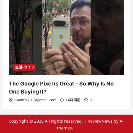
生活・ライフ
The Google Pixel Is Great – So Why Is No
One Buying It?
pikakichi2015@gmail.com
14時間前
0
Copyright © 2026 All rights reserved.
|
ReviewNews
by AF
themes。