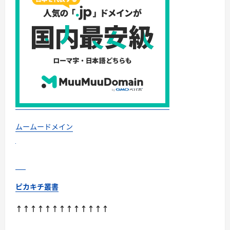
ビ
ュ
ー！
に
つ
い
て
さ
ら
に
読
む
ムームードメイン
ピカキチ叢書
↑↑↑↑↑↑↑↑↑↑↑↑↑