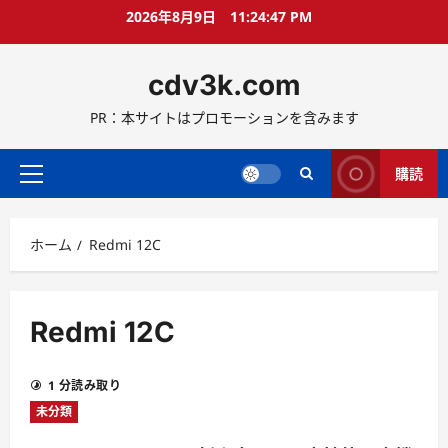
コ
2026年8月9日
11:24:47 PM
ン
テ
cdv3k.com
ン
ツ
PR：本サイトはプロモーションを含みます
へ
ス
キ
購読
メ
ッ
イ
プ
ン
ホーム
Redmi 12C
メ
ニ
ュ
ー
Redmi 12C
1 分読み取り
未分類