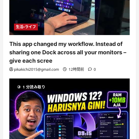
生活・ライフ
This app changed my workflow. Instead of
sharing one Dock across all your monitors –
give each scree
pikakichi2015@gmail.com
12時間前
0
1 分読み取り