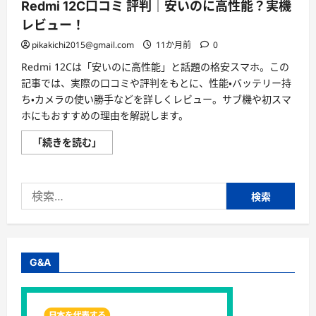
Redmi 12C口コミ 評判｜安いのに高性能？実機
レビュー！
pikakichi2015@gmail.com
11か月前
0
Redmi 12Cは「安いのに高性能」と話題の格安スマホ。この
記事では、実際の口コミや評判をもとに、性能・バッテリー持
ち・カメラの使い勝手などを詳しくレビュー。サブ機や初スマ
ホにもおすすめの理由を解説します。
Redmi
「続きを読む」
12C
口
コ
ミ
検
評
判
索:
｜
安
い
の
に
高
G&A
性
能？
実
機
レ