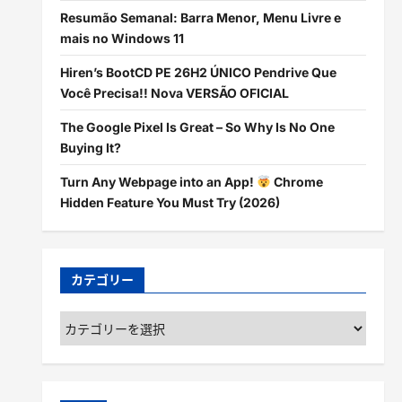
Resumão Semanal: Barra Menor, Menu Livre e
mais no Windows 11
Hiren’s BootCD PE 26H2 ÚNICO Pendrive Que
Você Precisa!! Nova VERSÃO OFICIAL
The Google Pixel Is Great – So Why Is No One
Buying It?
Turn Any Webpage into an App!
Chrome
Hidden Feature You Must Try (2026)
カテゴリー
カ
テ
ゴ
リ