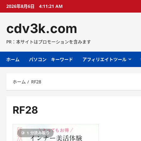
コ
2026年8月6日
4:11:22 AM
ン
テ
cdv3k.com
ン
ツ
へ
PR：本サイトはプロモーションを含みます
ス
キ
ホーム
パソコン キーワード
アフィリエイトツール
ッ
プ
ホーム
RF28
RF28
1 分読み取り