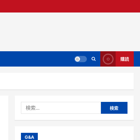
購読
検
索:
G&A