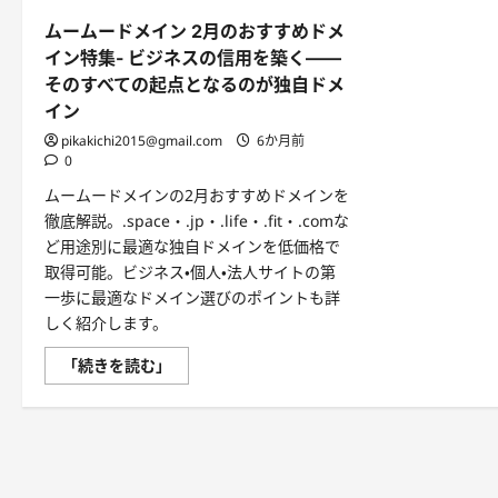
ムームードメイン 2月のおすすめドメ
イン特集- ビジネスの信用を築く――
そのすべての起点となるのが独自ドメ
イン
pikakichi2015@gmail.com
6か月前
0
ムームードメインの2月おすすめドメインを
徹底解説。.space・.jp・.life・.fit・.comな
ど用途別に最適な独自ドメインを低価格で
取得可能。ビジネス・個人・法人サイトの第
一歩に最適なドメイン選びのポイントも詳
しく紹介します。
ム
「続きを読む」
ー
ム
ー
ド
メ
イ
ン
2