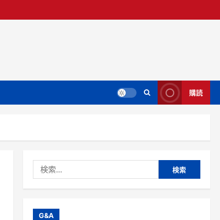
購読
検
索:
G&A