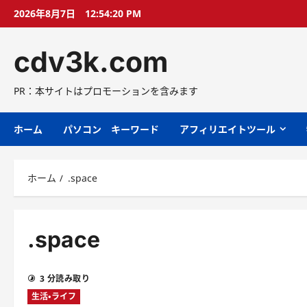
コ
2026年8月7日
12:54:21 PM
ン
テ
cdv3k.com
ン
ツ
へ
PR：本サイトはプロモーションを含みます
ス
キ
ホーム
パソコン キーワード
アフィリエイトツール
ッ
プ
ホーム
.space
.space
3 分読み取り
生活・ライフ