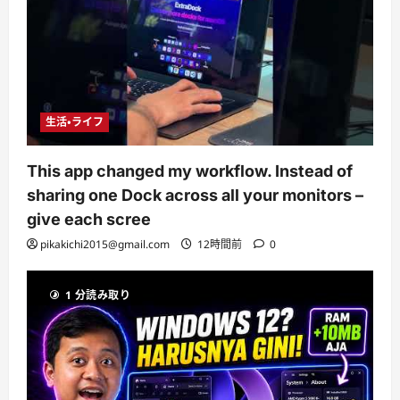
生活・ライフ
This app changed my workflow. Instead of
sharing one Dock across all your monitors –
give each scree
pikakichi2015@gmail.com
12時間前
0
1 分読み取り