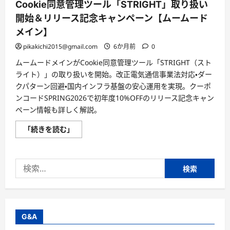
Cookie同意管理ツール「STRIGHT」取り扱い
開始＆リリース記念キャンペーン【ムームード
メイン】
pikakichi2015@gmail.com
6か月前
0
ムームードメインがCookie同意管理ツール「STRIGHT（スト
ライト）」の取り扱いを開始。改正電気通信事業法対応・ダー
クパターン回避・国内インフラ基盤の安心運用を実現。クーポ
ンコードSPRING2026で初年度10%OFFのリリース記念キャン
ペーン情報も詳しく解説。
Cookie
「続きを読む」
同
意
管
理
検
ツ
ー
索:
ル
「STRIGHT」
取
り
扱
い
G&A
開
始