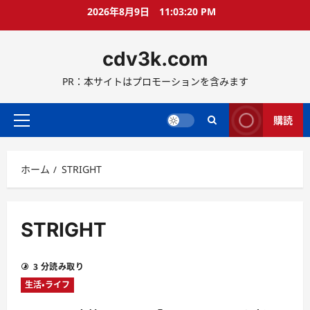
コ
2026年8月9日
11:03:21 PM
ン
テ
cdv3k.com
ン
ツ
PR：本サイトはプロモーションを含みます
へ
ス
キ
購読
メ
ッ
イ
プ
ン
ホーム
STRIGHT
メ
ニ
ュ
ー
STRIGHT
3 分読み取り
生活・ライフ