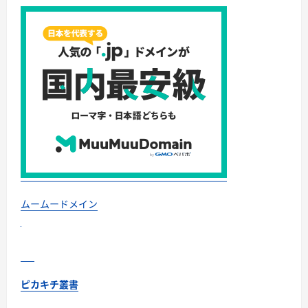
＆
リ
リ
ー
ス
記
念
キ
ャ
ン
ペ
ー
ン
【ム
ー
ム
ー
ド
メ
イ
ン】
ムームードメイン
に
つ
い
て
さ
ら
に
読
ピカキチ叢書
む