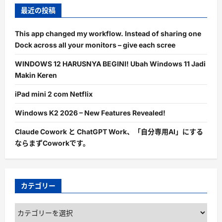
最近の投稿
This app changed my workflow. Instead of sharing one
Dock across all your monitors – give each scree
WINDOWS 12 HARUSNYA BEGINI! Ubah Windows 11 Jadi
Makin Keren
iPad mini 2 com Netflix
Windows K2 2026 – New Features Revealed!
Claude Cowork と ChatGPT Work、「自分専用AI」にする
ならまずCoworkです。
カテゴリー
カ
テ