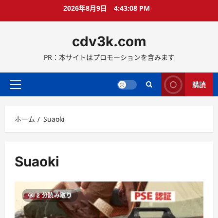
コ
2026年8月9日
4:43:08 PM
ン
テ
cdv3k.com
ン
ツ
PR：本サイトはプロモーションを含みます
へ
ス
キ
購読
メ
ッ
イ
プ
ン
ホーム
Suaoki
メ
ニ
ュ
ー
Suaoki
2 分読み取り