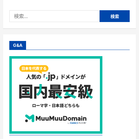
ウ
ト
ド
検
ア
で
索:
の
旅
行
や
防
災
G&A
の
シ
ー
ン
に
使
え
る
ポ
ー
タ
ブ
ル
電
源!
に
つ
い
て
さ
ら