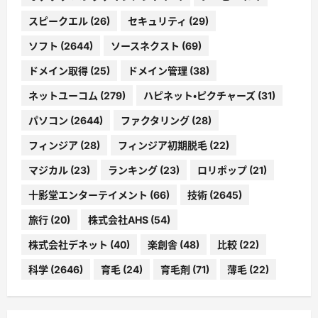
スピークエル
(26)
セキュリティ
(29)
ソフト
(2644)
ソースネクスト
(69)
ドメイン取得
(25)
ドメイン管理
(38)
ネットユーコム
(279)
ハピネット・ピクチャーズ
(31)
パソコン
(2644)
ファクタリング
(28)
フィンジア
(28)
フィンジア初期脱毛
(22)
マジカル
(23)
ランキング
(23)
ロリポップ
(21)
十影堂エンターテイメント
(66)
技術
(2645)
旅行
(20)
株式会社AHS
(54)
株式会社デネット
(40)
楽創舎
(48)
比較
(22)
科学
(2646)
育毛
(24)
育毛剤
(71)
薄毛
(22)