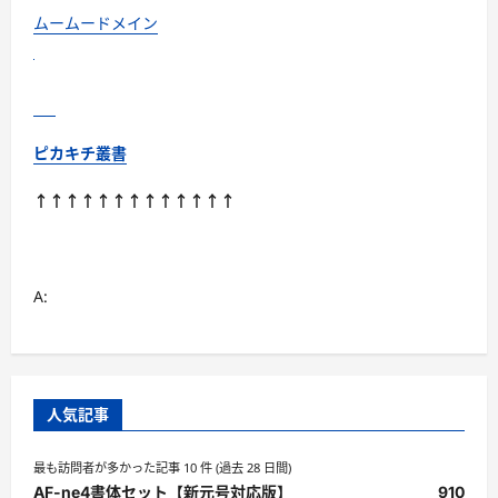
に
読
ムームードメイン
む
ピカキチ叢書
↑↑↑↑↑↑↑↑↑↑↑↑↑
A:
人気記事
最も訪問者が多かった記事 10 件 (過去 28 日間)
AF-ne4書体セット【新元号対応版】
910