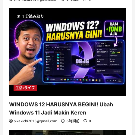
1 分読み取り
生活・ライフ
WINDOWS 12 HARUSNYA BEGINI! Ubah
Windows 11 Jadi Makin Keren
pikakichi2015@gmail.com
6時間前
0