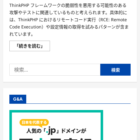
ThinkPHP フレームワークの脆弱性を悪用する可能性のある
攻撃やテストに関連しているものと考えられます。具体的に
は、ThinkPHP におけるリモートコード実行（RCE: Remote
Code Execution）や設定情報の取得を試みるパターンが含ま
れています。
Web
「続きを読む」
攻
撃：
ThinkPHP
の
検
脆
弱
索:
性
を
狙
っ
た
攻
G&A
撃
関
連
に
つ
い
て
さ
ら