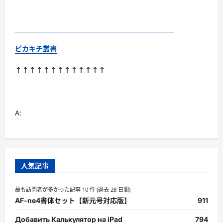
ピカキチ叢書
↑↑↑↑↑↑↑↑↑↑↑↑↑
A:
人気記事
最も訪問者が多かった記事 10 件 (過去 28 日間)
AF-ne4書体セット【新元号対応版】
911
Добавить Калькулятор на iPad
794