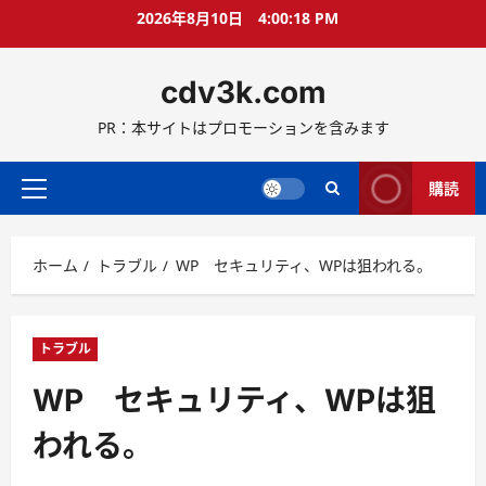
コ
2026年8月10日
4:00:19 PM
ン
テ
cdv3k.com
ン
ツ
PR：本サイトはプロモーションを含みます
へ
ス
キ
購読
メ
ッ
イ
プ
ン
ホーム
トラブル
WP セキュリティ、WPは狙われる。
メ
ニ
ュ
ー
トラブル
WP セキュリティ、WPは狙
われる。