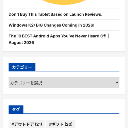
Don’t Buy This Tablet Based on Launch Reviews.
Windows K2: BIG Changes Coming in 2026!
The 10 BEST Android Apps You’ve Never Heard Of! |
August 2026
カテゴリー
カ
テ
ゴ
リ
ー
タグ
#アウトドア
(21)
#ギフト
(20)