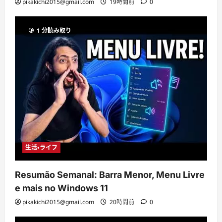
pikakichi2015@gmail.com
19時間前
0
1 分読み取り
生活・ライフ
Resumão Semanal: Barra Menor, Menu Livre
e mais no Windows 11
pikakichi2015@gmail.com
20時間前
0