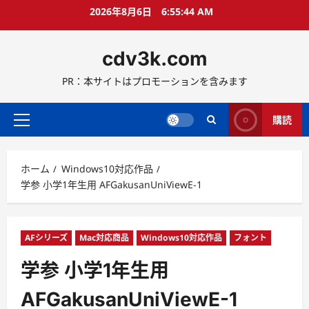
コ
2026年8月6日
6:55:46 AM
ン
テ
cdv3k.com
ン
ツ
PR：本サイトはプロモーションを含みます
へ
ス
キ
購読
メ
ッ
イ
プ
ン
ホーム
Windows10対応作品
メ
学参 小学1年生用 AFGakusanUniViewE-1
ニ
ュ
ー
AFシリーズ
Mac対応商品
Windows10対応作品
フォント
学参 小学1年生用
AFGakusanUniViewE-1