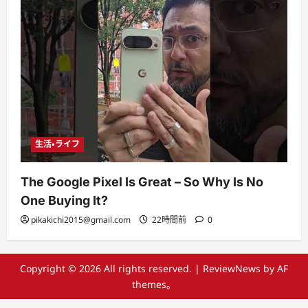
生活・ライフ
The Google Pixel Is Great – So Why Is No
One Buying It?
pikakichi2015@gmail.com
22時間前
0
Copyright © 2026 All rights reserved.
|
ReviewNews
by AF
themes。