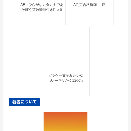
AF―ひらがなカタカナであ
A判定合格祈願 ― 勝
そぼう英数筆順付きPro版
ガラケー文字みたいな
「AF―ギザかく12dot」
著者について