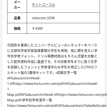
メー
ネットユーコム
カー
品番
netucom_0296
価格
￥3300
可読性を重視したユニバーサルビューのレギュラーをベース
に文部科学省学習指導要領の字形を再現、他に類を見ない学
年別学参フォント。ドリル等教材用はもちろん児童を対象と
した配布資料作成に最適です。その対象学年までに習う文字
を収録したフォントと学参漢字のみ字形を修正したCP932フ
ルセット版の2書体セットです。・収録文字一覧
AFGakusanUniViewE-
1.ttfhttps://www.fontucom.com/pdf/AFGakusanUniViewE-
1-
Map.pdfAFGakusanUniViewE.ttfhttps://www.fontucom.com/pd
Map.pdf・学年別学参漢字一覧
https://www.fontucom.com/pdf/AFGakusanKanjiTableByGrade.