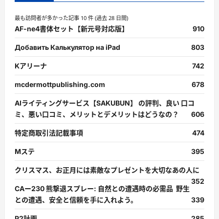
最も訪問者が多かった記事 10 件 (過去 28 日間)
AF-ne4書体セット【新元号対応版】
910
Добавить Калькулятор на iPad
803
Kアリーナ
742
mcdermottpublishing.com
678
AIライティングサービス【SAKUBUN】 の評判、良い 口コ
ミ、悪い口コミ、メリットとデメリットはどうなの？
606
特定商取引法記載事項
474
Mステ
395
クリスマス、お正月には素敵なプレゼントを大切なあの人に
352
CAー230 熊撃退スプレー: 自然との遭遇時の必需品 野生
との遭遇、安全と信頼を手に入れよう。
339
P2計画
285