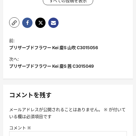
すべての投稿を表示
投
前:
稿
プリザーブドフラワー Kei 慶S 山吹 C3015056
ナ
次へ:
ビ
プリザーブドフラワー Kei 慶S 茜 C3015049
ゲ
ー
シ
コメントを残す
ョ
メールアドレスが公開されることはありません。
※
が付いて
ン
いる欄は必須項目です
コメント
※