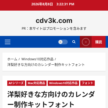
コ
2026年8月8日
3:22:33 PM
ン
テ
cdv3k.com
ン
ツ
PR：本サイトはプロモーションを含みます
へ
ス
キ
購読
メ
ッ
イ
プ
ン
ホーム
Windows10対応作品
メ
洋梨好きな方向けのカレンダー制作キットフォント
ニ
ュ
ー
AFシリーズ
Mac対応商品
Windows10対応作品
フォント
洋梨好きな方向けのカレンダ
ー制作キットフォント