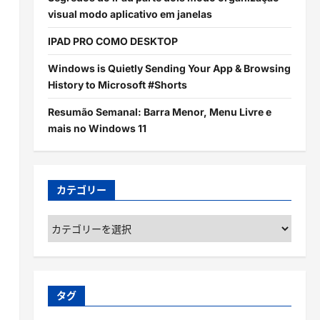
visual modo aplicativo em janelas
IPAD PRO COMO DESKTOP
Windows is Quietly Sending Your App & Browsing
History to Microsoft #Shorts
Resumão Semanal: Barra Menor, Menu Livre e
mais no Windows 11
カテゴリー
カ
テ
ゴ
リ
ー
タグ