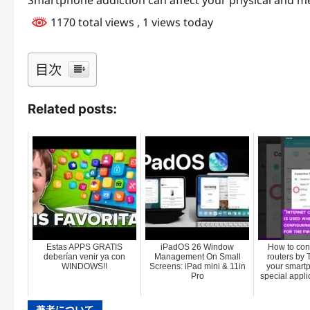
Smartphone addiction can affect your physical and me
1170 total views
, 1 views today
目次
Related posts:
Estas APPS GRATIS
iPadOS 26 Window
How to conf
deberían venir ya con
Management On Small
routers by 
WINDOWS!!
Screens: iPad mini & 11in
your smart
Pro
special appli
著者について