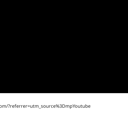
ne.com/?referrer=utm_source%3DmpYoutube