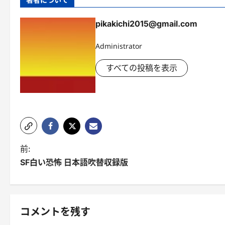
pikakichi2015@gmail.com
Administrator
すべての投稿を表示
投
前:
SF白い恐怖 日本語吹替収録版
稿
ナ
ビ
コメントを残す
ゲ