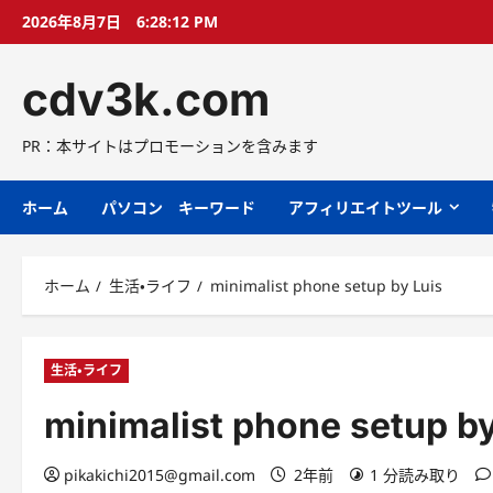
コ
2026年8月7日
6:28:13 PM
ン
テ
cdv3k.com
ン
ツ
へ
PR：本サイトはプロモーションを含みます
ス
キ
ホーム
パソコン キーワード
アフィリエイトツール
ッ
プ
ホーム
生活・ライフ
minimalist phone setup by Luis
生活・ライフ
minimalist phone setup by
pikakichi2015@gmail.com
2年前
1 分読み取り