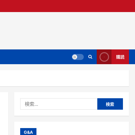
購読
検
索:
G&A