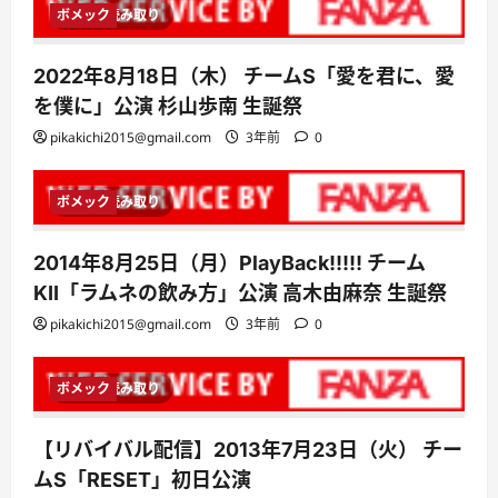
ボメック
1 分読み取り
2022年8月18日（木） チームS「愛を君に、愛
を僕に」公演 杉山歩南 生誕祭
pikakichi2015@gmail.com
3年前
0
ボメック
1 分読み取り
2014年8月25日（月）PlayBack!!!!! チーム
KII「ラムネの飲み方」公演 高木由麻奈 生誕祭
pikakichi2015@gmail.com
3年前
0
ボメック
1 分読み取り
【リバイバル配信】2013年7月23日（火） チー
ムS「RESET」初日公演