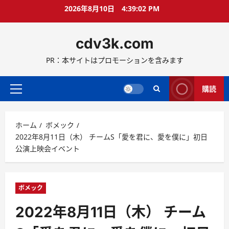
コ
2026年8月10日
4:39:03 PM
ン
テ
cdv3k.com
ン
ツ
PR：本サイトはプロモーションを含みます
へ
ス
キ
購読
メ
ッ
イ
プ
ン
ホーム
ボメック
メ
2022年8月11日（木） チームS「愛を君に、愛を僕に」初日
ニ
公演上映会イベント
ュ
ー
ボメック
2022年8月11日（木） チーム