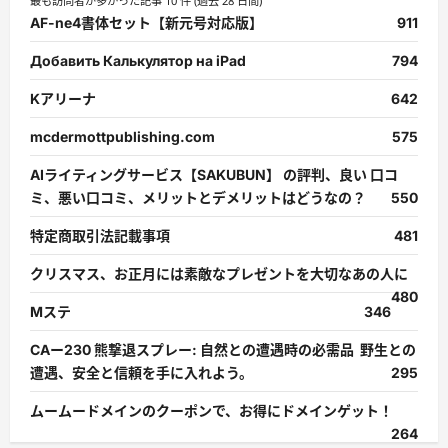
最も訪問者が多かった記事 10 件 (過去 28 日間)
AF-ne4書体セット【新元号対応版】
911
Добавить Калькулятор на iPad
794
Kアリーナ
642
mcdermottpublishing.com
575
AIライティングサービス【SAKUBUN】 の評判、良い 口コ
ミ、悪い口コミ、メリットとデメリットはどうなの？
550
特定商取引法記載事項
481
クリスマス、お正月には素敵なプレゼントを大切なあの人に
480
Mステ
346
CAー230 熊撃退スプレー: 自然との遭遇時の必需品 野生との
遭遇、安全と信頼を手に入れよう。
295
ムームードメインのクーポンで、お得にドメインゲット！
264