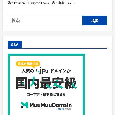
pikakichi2015@gmail.com
3年前
0
検
索:
G&A