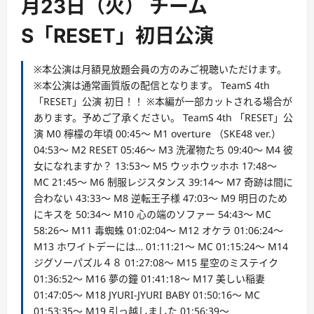
月23日（火） チーム
S「RESET」初日公演
※本公演は月額見放題会員の方のみご視聴いただけます。
※本公演は通常画質版の配信となります。 TeamS 4th
「RESET」公演 初日！！ ※本編が一部カットされる場合が
あります。予めご了承ください。 TeamS 4th 「RESET」公
演 M0 檸檬の年頃 00:45～ M1 overture （SKE48 ver.）
04:53～ M2 RESET 05:46～ M3 洗濯物たち 09:40～ M4 彼
女になれますか？ 13:53～ M5 ウッホウッホホ 17:48～
MC 21:45～ M6 制服レジスタンス 39:14～ M7 奇跡は間に
合わない 43:33～ M8 逆転王子様 47:03～ M9 明日のため
にキスを 50:34～ M10 心の端のソファー 54:43～ MC
58:26～ M11 毒蜘蛛 01:02:04～ M12 オケラ 01:06:24～
M13 ホワイトデーには… 01:11:21～ MC 01:15:24～ M14
ジグソーパズル４８ 01:27:08～ M15 星空のミステイク
01:36:52～ M16 夢の鐘 01:41:18～ M17 美しい稲妻
01:47:05～ M18 JYURI-JYURI BABY 01:50:16～ MC
01:53:35～ M19 引っ越しました 01:56:39～