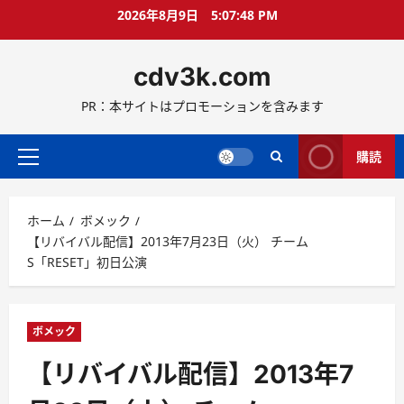
コ
2026年8月9日
5:07:48 PM
ン
テ
cdv3k.com
ン
ツ
PR：本サイトはプロモーションを含みます
へ
ス
キ
購読
メ
ッ
イ
プ
ン
ホーム
ボメック
メ
【リバイバル配信】2013年7月23日（火） チーム
ニ
S「RESET」初日公演
ュ
ー
ボメック
【リバイバル配信】2013年7