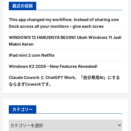
最近の投稿
This app changed my workflow. Instead of sharing one
Dock across all your monitors – give each scree
WINDOWS 12 HARUSNYA BEGINI! Ubah Windows 11 Jadi
Makin Keren
iPad mini 2 com Netflix
Windows K2 2026 – New Features Revealed!
Claude Cowork と ChatGPT Work、「自分専用AI」にする
ならまずCoworkです。
カテゴリー
カ
テ