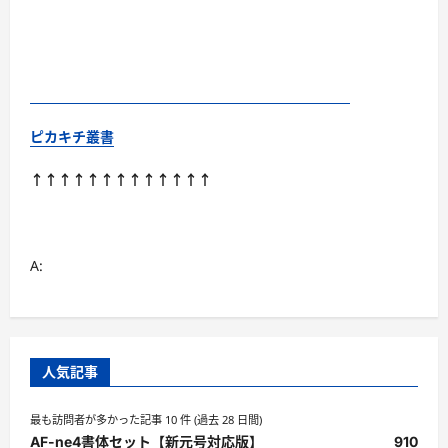
ピカキチ叢書
↑↑↑↑↑↑↑↑↑↑↑↑↑
A:
人気記事
最も訪問者が多かった記事 10 件 (過去 28 日間)
AF-ne4書体セット【新元号対応版】
910