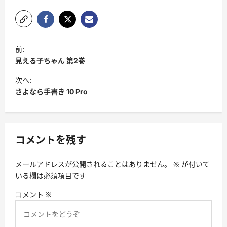
投
前:
稿
見える子ちゃん 第2巻
ナ
次へ:
ビ
さよなら手書き 10 Pro
ゲ
ー
シ
コメントを残す
ョ
メールアドレスが公開されることはありません。
※
が付いて
ン
いる欄は必須項目です
コメント
※