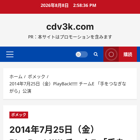
コ
2026年8月8日
2:58:37 PM
ン
テ
cdv3k.com
ン
ツ
PR：本サイトはプロモーションを含みます
へ
ス
キ
購読
メ
ッ
イ
プ
ン
ホーム
ボメック
メ
2014年7月25日（金）PlayBack!!!!! チームE 「手をつなぎな
ニ
がら」公演
ュ
ー
ボメック
2014年7月25日（金）