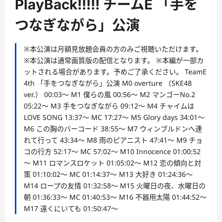
PlayBack!!!!! チームE 「手を
つなぎながら」公演
※本公演は月額見放題会員の方のみご視聴いただけます。
※本公演は通常画質版の配信となります。 ※本編が一部カ
ットされる場合があります。予めご了承ください。 TeamE
4th 「手をつなぎながら」公演 M0 overture （SKE48
ver.） 00:03～ M1 僕らの風 00:56～ M2 マンゴーNo.2
05:22～ M3 手をつなぎながら 09:12～ M4 チャイムは
LOVE SONG 13:37～ MC 17:27～ M5 Glory days 34:01～
M6 この胸のバーコード 38:55～ M7 ウィンブルドンへ連
れて行って 43:34～ M8 雨のピアニスト 47:41～ M9 チョ
コの行方 52:17～ MC 57:02～ M10 Innocence 01:00:52
～ M11 ロマンスロケット 01:05:02～ M12 恋の傾向と対
策 01:10:02～ MC 01:14:37～ M13 大好き 01:24:36～
M14 ロープの友情 01:32:58～ M15 火曜日の夜、水曜日の
朝 01:36:33～ MC 01:40:53～ M16 不器用太陽 01:44:52～
M17 遠くにいても 01:50:47～