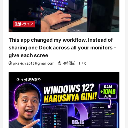
生活・ライフ
This app changed my workflow. Instead of
sharing one Dock across all your monitors –
give each scree
pikakichi2015@gmail.com
4時間前
0
1 分読み取り