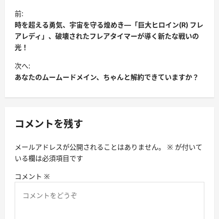
投
前:
稿
時を超える勇気、宇宙を守る煌めき—「巨大ヒロイン(R) フレ
ナ
アレディ」、破壊されたフレアタイマーが導く新たな戦いの
光！
ビ
次へ:
ゲ
あなたのムームードメイン、ちゃんと解約できていますか？
ー
シ
ョ
コメントを残す
ン
メールアドレスが公開されることはありません。
※
が付いて
いる欄は必須項目です
コメント
※