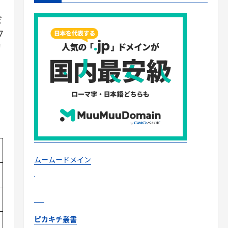
だ
7
胸
ムームードメイン
ピカキチ叢書