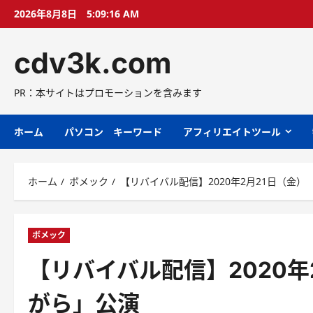
コ
2026年8月8日
5:09:17 AM
ン
テ
cdv3k.com
ン
ツ
へ
PR：本サイトはプロモーションを含みます
ス
キ
ホーム
パソコン キーワード
アフィリエイトツール
ッ
プ
ホーム
ボメック
【リバイバル配信】2020年2月21日（金）
ボメック
【リバイバル配信】2020年
がら」公演