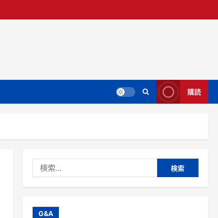
購読
検
索:
G&A