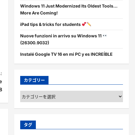
Windows 11 Just Modernized Its Oldest Tools…
More Are Coming!
iPad tips & tricks for students
Nuove funzioni in arrivo su Windows 11
(26300.9032)
Instalé Google TV 16 en mi PC y es INCREÍBLE
:
カテゴリー
e
8
カ
テ
ゴ
リ
ー
タグ