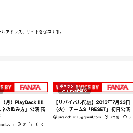
ールアドレス、サイトを保存する。
ボメック
り
1 分読み取り
月）PlayBack!!!!!
【リバイバル配信】2013年7月23日
ムネの飲み方」公演 高
（火） チームS「RESET」初日公演
祭
pikakichi2015@gmail.com
3年前
0
mail.com
3年前
0