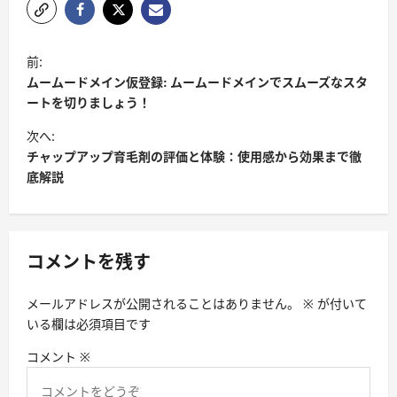
投
前:
稿
ムームードメイン仮登録: ムームードメインでスムーズなスタ
ナ
ートを切りましょう！
ビ
次へ:
チャップアップ育毛剤の評価と体験：使用感から効果まで徹
ゲ
底解説
ー
シ
ョ
コメントを残す
ン
メールアドレスが公開されることはありません。
※
が付いて
いる欄は必須項目です
コメント
※