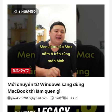
1 分読み取り
生活・ライフ
Mới chuyển từ Windows sang dùng
MacBook thì làm quen gì
pikakichi2015@gmail.com
14時間前
0