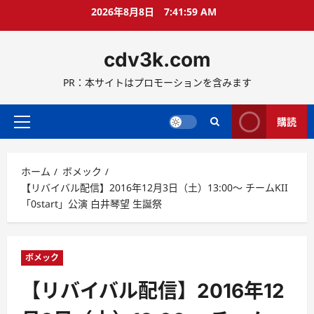
コ
2026年8月8日
7:42:00 AM
ン
テ
cdv3k.com
ン
ツ
PR：本サイトはプロモーションを含みます
へ
ス
キ
購読
メ
ッ
イ
プ
ン
ホーム
ボメック
メ
【リバイバル配信】2016年12月3日（土）13:00〜 チームKII
ニ
「0start」公演 白井琴望 生誕祭
ュ
ー
ボメック
【リバイバル配信】2016年12