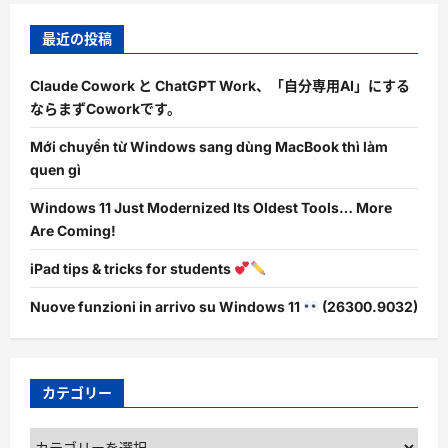
最近の投稿
Claude Cowork と ChatGPT Work、「自分専用AI」にする
ならまずCoworkです。
Mới chuyển từ Windows sang dùng MacBook thì làm
quen gì
Windows 11 Just Modernized Its Oldest Tools… More
Are Coming!
iPad tips & tricks for students
Nuove funzioni in arrivo su Windows 11
(26300.9032)
カテゴリー
カ