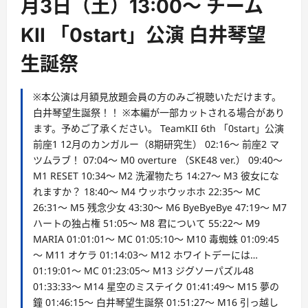
月3日（土）13:00〜 チーム
KII 「0start」公演 白井琴望
生誕祭
※本公演は月額見放題会員の方のみご視聴いただけます。
白井琴望生誕祭！！ ※本編が一部カットされる場合があり
ます。予めご了承ください。 TeamKII 6th 「0start」公演
前座1 12月のカンガルー（8期研究生） 02:16～ 前座2 マ
ツムラブ！ 07:04～ M0 overture （SKE48 ver.） 09:40～
M1 RESET 10:34～ M2 洗濯物たち 14:27～ M3 彼女にな
れますか？ 18:40～ M4 ウッホウッホホ 22:35～ MC
26:31～ M5 残念少女 43:30～ M6 ByeByeBye 47:19～ M7
ハートの独占権 51:05～ M8 君について 55:22～ M9
MARIA 01:01:01～ MC 01:05:10～ M10 毒蜘蛛 01:09:45
～ M11 オケラ 01:14:03～ M12 ホワイトデーには…
01:19:01～ MC 01:23:05～ M13 ジグソーパズル48
01:33:33～ M14 星空のミステイク 01:41:49～ M15 夢の
鐘 01:46:15～ 白井琴望生誕祭 01:51:27～ M16 引っ越し