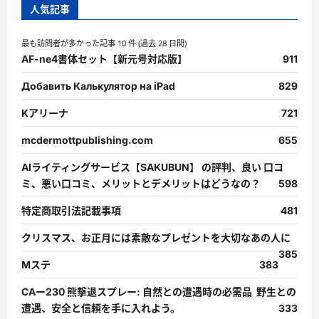
人気記事
最も訪問者が多かった記事 10 件 (過去 28 日間)
AF-ne4書体セット【新元号対応版】
911
Добавить Калькулятор на iPad
829
Kアリーナ
721
mcdermottpublishing.com
655
AIライティングサービス【SAKUBUN】 の評判、良い 口コ
ミ、悪い口コミ、メリットとデメリットはどうなの？
598
特定商取引法記載事項
481
クリスマス、お正月には素敵なプレゼントを大切なあの人に
385
Mステ
383
CAー230 熊撃退スプレー: 自然との遭遇時の必需品 野生との
遭遇、安全と信頼を手に入れよう。
333