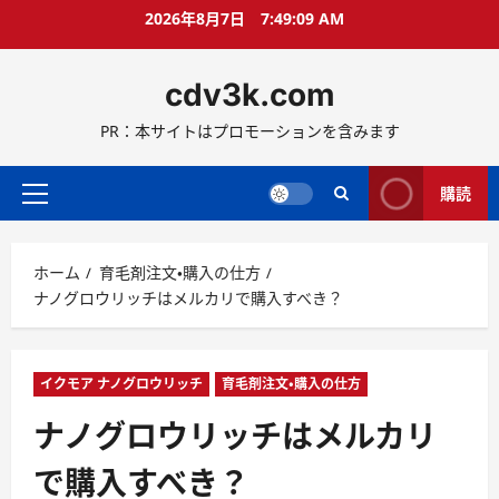
コ
2026年8月7日
7:49:10 AM
ン
テ
cdv3k.com
ン
ツ
PR：本サイトはプロモーションを含みます
へ
ス
キ
購読
メ
ッ
イ
プ
ン
ホーム
育毛剤注文・購入の仕方
メ
ナノグロウリッチはメルカリで購入すべき？
ニ
ュ
ー
イクモア ナノグロウリッチ
育毛剤注文・購入の仕方
ナノグロウリッチはメルカリ
で購入すべき？