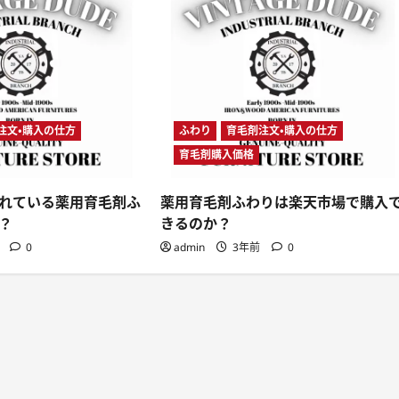
注文・購入の仕方
ふわり
育毛剤注文・購入の仕方
育毛剤購入価格
れている薬用育毛剤ふ
薬用育毛剤ふわりは楽天市場で購入
？
きるのか？
前
0
admin
3年前
0