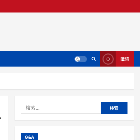
購読
検
索:
す
G&A