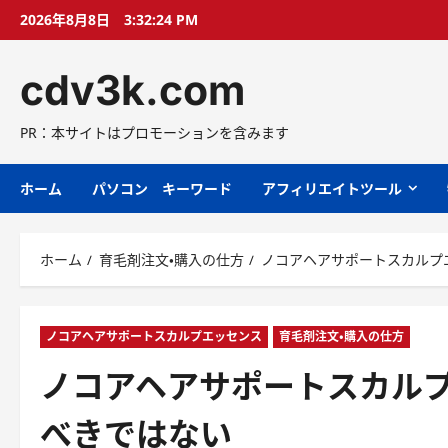
コ
2026年8月8日
3:32:25 PM
ン
テ
cdv3k.com
ン
ツ
へ
PR：本サイトはプロモーションを含みます
ス
キ
ホーム
パソコン キーワード
アフィリエイトツール
ッ
プ
ホーム
育毛剤注文・購入の仕方
ノコアヘアサポートスカルプ
ノコアヘアサポートスカルプエッセンス
育毛剤注文・購入の仕方
ノコアヘアサポートスカル
べきではない