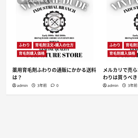
1 分読み取り
ふわり
育毛剤注文・購入の仕方
ふわり
育毛剤
育毛剤購入価格
育毛剤購入価格
薬用育毛剤ふわりの通販にかかる送料
メルカリで売ら
は？
わりは買うべき
admin
3年前
0
admin
3年