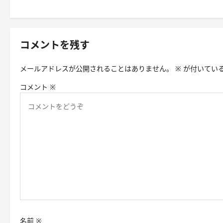
稿
ナ
ビ
コメントを残す
ゲ
メールアドレスが公開されることはありません。
※
が付いてい
ー
コメント
※
シ
ョ
ン
名前
※