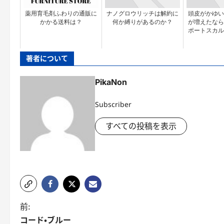
薬用育毛剤ふわりの通販に
ナノグロウリッチは解約に
頭皮がかゆい
かかる送料は？
何か縛りがあるのか？
が増えたなら
ポートスカル
著者について
PikaNon
Subscriber
すべての投稿を表示
投
前:
コード・ブルー