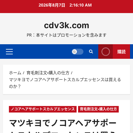
コ
2026年8月7日
2:16:11 AM
ン
テ
cdv3k.com
ン
ツ
PR：本サイトはプロモーションを含みます
へ
ス
キ
購読
メ
ッ
イ
プ
ン
ホーム
育毛剤注文・購入の仕方
メ
マツキヨでノコアヘアサポートスカルプエッセンスは買える
ニ
のか？
ュ
ー
ノコアヘアサポートスカルプエッセンス
育毛剤注文・購入の仕方
マツキヨでノコアヘアサポー