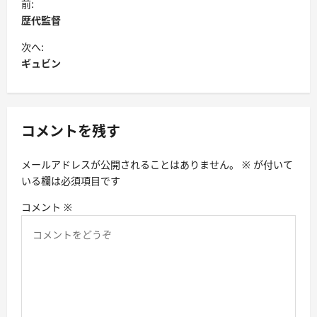
前:
稿
歴代監督
ナ
次へ:
ビ
ギュビン
ゲ
ー
シ
コメントを残す
ョ
メールアドレスが公開されることはありません。
※
が付いて
ン
いる欄は必須項目です
コメント
※