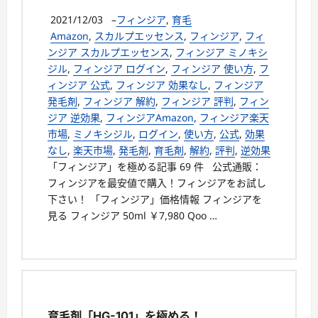
2021/12/03
–
フィンジア
,
育毛
Amazon
,
スカルプエッセンス
,
フィンジア
,
フィ
ンジア スカルプエッセンス
,
フィンジア ミノキシ
ジル
,
フィンジア ログイン
,
フィンジア 使い方
,
フ
ィンジア 公式
,
フィンジア 効果なし
,
フィンジア
発毛剤
,
フィンジア 解約
,
フィンジア 評判
,
フィン
ジア 逆効果
,
フィンジアAmazon
,
フィンジア楽天
市場
,
ミノキシジル
,
ログイン
,
使い方
,
公式
,
効果
なし
,
楽天市場
,
発毛剤
,
育毛剤
,
解約
,
評判
,
逆効果
「フィンジア」を極める記事 69 件 公式通販：
フィンジアを最安値で購入！フィンジアをお試し
下さい！ 「フィンジア」価格情報 フィンジアを
見る フィンジア 50ml ￥7,980 Qoo …
育毛剤「HG-101」を極める！