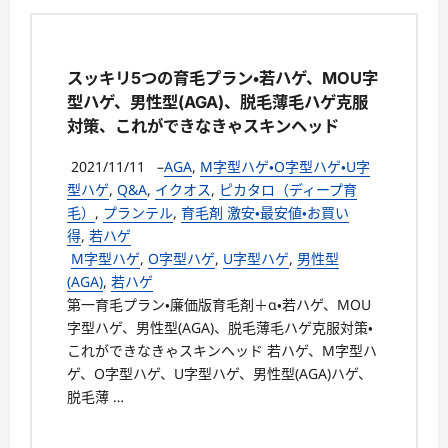
スッキリ5つの育毛プラン・若ハゲ、MOU字
型ハゲ、男性型(AGA)、脱毛薄毛ハゲ克服
対策、これができなきゃスキンヘッド
2021/11/11
–
AGA
,
M字型ハゲ・O字型ハゲ・U字
型ハゲ
,
Q&A
,
イクオス
,
ピカタロ（ディープ育
毛）
,
プランテル
,
育毛剤 激安・最安値・お買い
得
,
若ハゲ
M字型ハゲ
,
O字型ハゲ
,
U字型ハゲ
,
男性型
(AGA)
,
若ハゲ
第一育毛プラン・廉価版育毛剤＋α・若ハゲ、MOU
字型ハゲ、男性型(AGA)、脱毛薄毛ハゲ克服対策・
これができなきゃスキンヘッド 若ハゲ、M字型ハ
ゲ、O字型ハゲ、U字型ハゲ、男性型(AGA)ハゲ、
脱毛薄 …