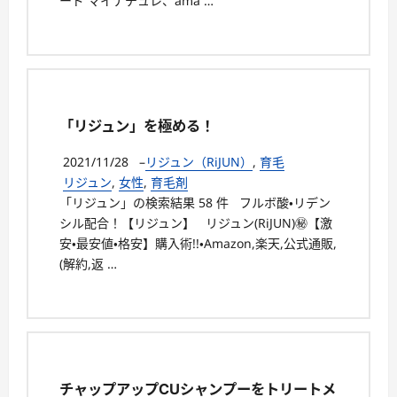
ード マイナチュレ、ama …
「リジュン」を極める！
2021/11/28
–
リジュン（RiJUN）
,
育毛
リジュン
,
女性
,
育毛剤
「リジュン」の検索結果 58 件 フルボ酸・リデン
シル配合！【リジュン】 リジュン(RiJUN)㊙【激
安・最安値・格安】購入術!!・Amazon,楽天,公式通販,
(解約,返 …
チャップアップCUシャンプーをトリートメ