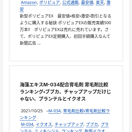
Amazon
,
ポリピュア
,
公式通販
,
最安値
,
楽天
,
激
安
新型ポリピュアEX 最安値・格安・激安・割引となる
ように購入する秘訣 ポリピュアEXの販売実績500
万本‼ ポリピュアEXは売れに売れています。さ
て、ポリピュアEX定期購入、初回半額購入なんて
新聞広告 …
海藻エキスM-034配合育毛剤 育毛剤比較
ランキング・ブブカ、チャップアップだけじ
ゃない、プランテルとイクオス
2021/10/25
–
M-034
,
育毛剤比較・育毛剤比較ラ
ンキング
M-034
,
イクオス
,
チャップアップ
,
ブブカ
,
プラ
ンテル
,
ミノキシジル
,
ランキング
,
新型イクオ