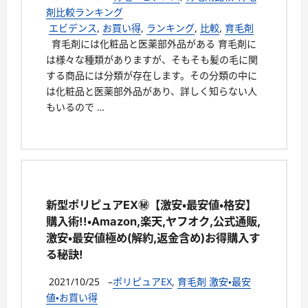
剤比較ランキング
エビデンス
,
お買い得
,
ランキング
,
比較
,
育毛剤
育毛剤には化粧品と医薬部外品がある 育毛剤に
は様々な種類がありますが、そもそも髪の毛に関
する商品には分類が存在します。その分類の中に
は化粧品と医薬部外品があり、詳しく知らない人
もいるので …
新型ポリピュアEX㊙【激安・最安値・格安】
購入術!!・Amazon,楽天,ヤフオク,公式通販,
激安・最安値極め(解約,返金含め)お得購入す
る秘訣!
2021/10/25
–
ポリピュアEX
,
育毛剤 激安・最安
値・お買い得