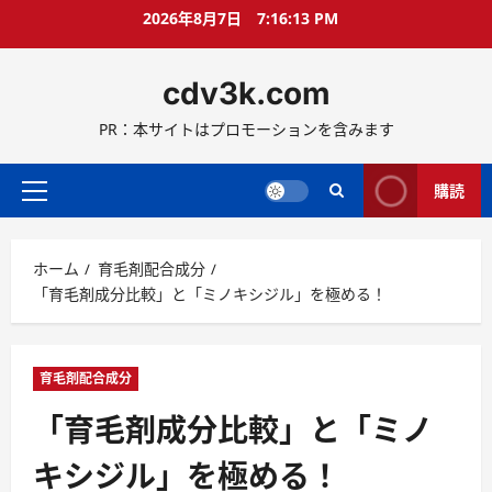
コ
2026年8月7日
7:16:14 PM
ン
テ
cdv3k.com
ン
ツ
PR：本サイトはプロモーションを含みます
へ
ス
キ
購読
メ
ッ
イ
プ
ン
ホーム
育毛剤配合成分
メ
「育毛剤成分比較」と「ミノキシジル」を極める！
ニ
ュ
ー
育毛剤配合成分
「育毛剤成分比較」と「ミノ
キシジル」を極める！