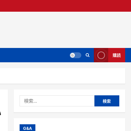
購読
検
索:
い
G&A