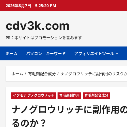
コ
2026年8月7日
5:25:21 PM
ン
テ
cdv3k.com
ン
ツ
へ
PR：本サイトはプロモーションを含みます
ス
キ
ホーム
パソコン キーワード
アフィリエイトツール
ッ
プ
ホーム
育毛剤配合成分
ナノグロウリッチに副作用のリスク
イクモア ナノグロウリッチ
育毛剤副作用
育毛剤配合成分
ナノグロウリッチに副作用
るのか？