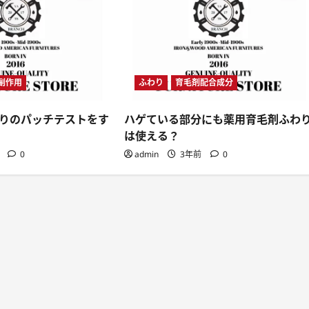
副作用
ふわり
育毛剤配合成分
りのパッチテストをす
ハゲている部分にも薬用育毛剤ふわ
は使える？
前
0
admin
3年前
0