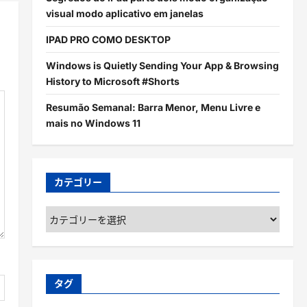
visual modo aplicativo em janelas
IPAD PRO COMO DESKTOP
Windows is Quietly Sending Your App & Browsing
History to Microsoft #Shorts
Resumão Semanal: Barra Menor, Menu Livre e
mais no Windows 11
カテゴリー
カ
テ
ゴ
リ
ー
タグ