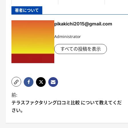
著者について
pikakichi2015@gmail.com
Administrator
すべての投稿を表示
投
前:
テラスファクタリング口コミ比較 について教えてくだ
稿
さい。
ナ
ビ