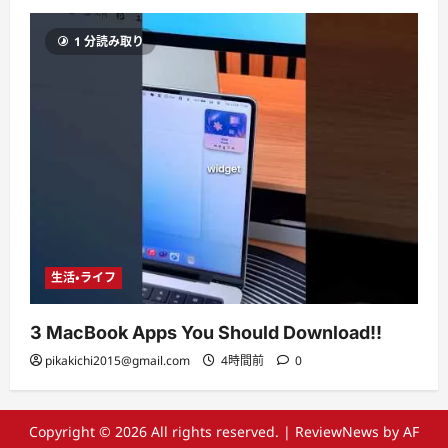
1 分読み取り
生活・ライフ
3 MacBook Apps You Should Download!!
pikakichi2015@gmail.com
4時間前
0
Copyright © 2026 All rights reserved.
|
ReviewNews
by AF