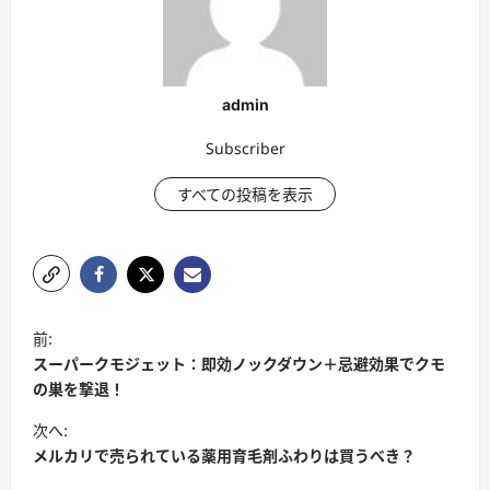
admin
Subscriber
すべての投稿を表示
投
前:
稿
スーパークモジェット：即効ノックダウン＋忌避効果でクモ
ナ
の巣を撃退！
ビ
次へ:
メルカリで売られている薬用育毛剤ふわりは買うべき？
ゲ