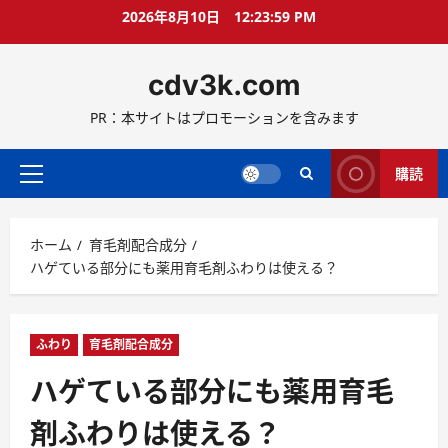
コ
2026年8月10日
12:23:59 PM
ン
テ
cdv3k.com
ン
ツ
PR：本サイトはプロモーションを含みます
へ
ス
キ
購読
メ
ッ
イ
プ
ン
ホーム
育毛剤配合成分
メ
ハゲている部分にも薬用育毛剤ふわりは使える？
ニ
ュ
ー
ふわり
育毛剤配合成分
ハゲている部分にも薬用育毛
剤ふわりは使える？