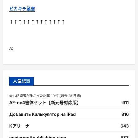
ピカキチ叢書
↑↑↑↑↑↑↑↑↑↑↑↑↑
A:
人気記事
最も訪問者が多かった記事 10 件 (過去 28 日間)
AF-ne4書体セット【新元号対応版】
911
Добавить Калькулятор на iPad
816
Kアリーナ
643
mcdermottpublishing.com
583