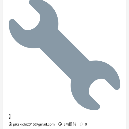
】
pikakichi2015@gmail.com
3時間前
0