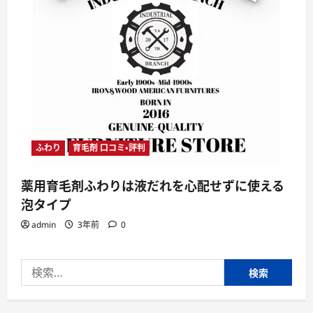
ふわり
育毛剤 口コミ・評判
薬用育毛剤ふわりは液だれを心配せずに使える
泡タイプ
admin
3年前
0
検
索: