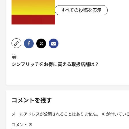
すべての投稿を表示
投
前:
シンプリッチをお得に買える取扱店舗は？
稿
ナ
ビ
ゲ
コメントを残す
ー
メールアドレスが公開されることはありません。
※
が付いてい
シ
コメント
※