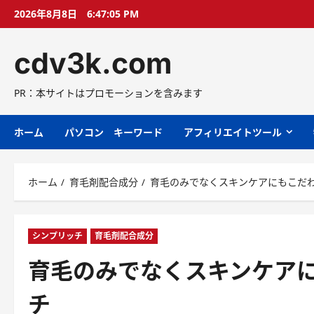
コ
2026年8月8日
6:47:06 PM
ン
テ
cdv3k.com
ン
ツ
へ
PR：本サイトはプロモーションを含みます
ス
キ
ホーム
パソコン キーワード
アフィリエイトツール
ッ
プ
ホーム
育毛剤配合成分
育毛のみでなくスキンケアにもこだ
シンプリッチ
育毛剤配合成分
育毛のみでなくスキンケア
チ