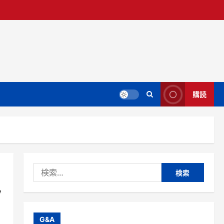
購読
検
索:
ッ
G&A