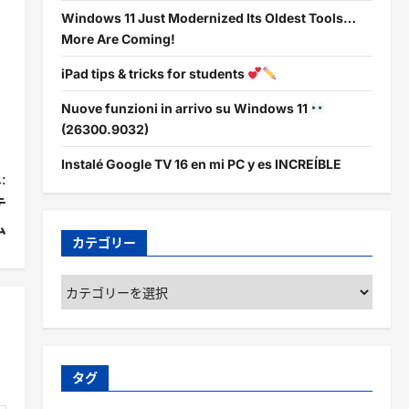
Windows 11 Just Modernized Its Oldest Tools…
More Are Coming!
iPad tips & tricks for students
Nuove funzioni in arrivo su Windows 11
(26300.9032)
Instalé Google TV 16 en mi PC y es INCREÍBLE
:
テ
ム
カテゴリー
カ
テ
ゴ
リ
ー
タグ