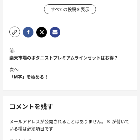
すべての投稿を表示
投
前:
稿
楽天市場のボタニストプレミアムラインセットはお得？
ナ
次へ:
ビ
「M字」を極める！
ゲ
ー
シ
コメントを残す
ョ
メールアドレスが公開されることはありません。
※
が付いて
ン
いる欄は必須項目です