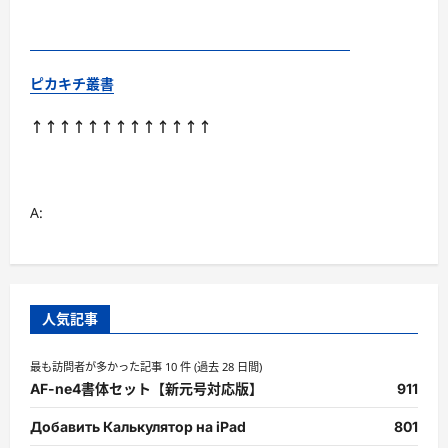
ピカキチ叢書
↑↑↑↑↑↑↑↑↑↑↑↑↑
A:
人気記事
最も訪問者が多かった記事 10 件 (過去 28 日間)
AF-ne4書体セット【新元号対応版】
911
Добавить Калькулятор на iPad
801