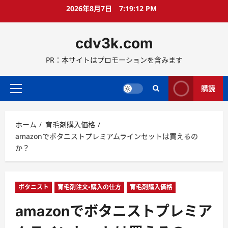
コ
2026年8月7日
7:19:13 PM
ン
テ
cdv3k.com
ン
ツ
PR：本サイトはプロモーションを含みます
へ
ス
キ
購読
メ
ッ
イ
プ
ン
ホーム
育毛剤購入価格
メ
amazonでボタニストプレミアムラインセットは買えるの
ニ
か？
ュ
ー
ボタニスト
育毛剤注文・購入の仕方
育毛剤購入価格
amazonでボタニストプレミア