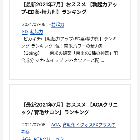
【最新2021年7月】おススメ 【勃起力アッ
プ・ED薬・精力剤】ランキング
2021/07/06
–
勃起力
ED
,
勃起力
ピカキチ・【勃起力アップ・ED薬・精力剤】ランキ
ング ランキング1位：南米パワーの精力剤
【Going】 南米の媚薬「南米の3種の神器」配
合成分 マカ・ムイラプラマ・カツアーバ配 …
【最新2021年7月】おススメ 【AGAクリニ
ック/ 育毛サロン】ランキング
2021/07/06
–
AGA
,
育毛剤イクオスEXプラスの
考察
AGA
,
AGAクリニック