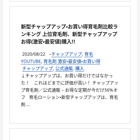
新型チャップアップ・お買い得育毛剤比較ラ
ンキング 上位育毛剤、新型チャップアップ
お得(激安・最安値)購入!!
2020/08/22
–
チャップアップ
,
育毛
YOUTUBE
,
育毛剤 激安・最安値・お買い得
チャップアップ
,
公式通販
,
購入
↓チャップアップは、お買い得だけではなかっ
た！ これほどまでに評価が高い！ チャップアッ
プ育毛剤／公式通販 – お得な定期が今だけ56%オ
フ 育毛ローション・新型チャップアップは、育毛
剤 …