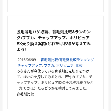
脱毛薄毛ハゲ必読、育毛剤比較&ランキン
グ・ブブカ、チャップアップ、ポリピュア
EX乗り換え案内・どれだけお得か考えてみ
よう!
2016/06/09
–
育毛剤比較・育毛剤比較ランキング
チャップアップ
,
ブブカ
,
ポリピュア
,
比較
みなさんが今使っている育毛剤に見切りをつけ
て、ほかのを探してみるとき、評判のブブカ、チ
ャップアップ、ポリピュアEXのそれぞれ乗り換え
（切りかえ）たらどうかを検討してみました。
育毛剤比較 …