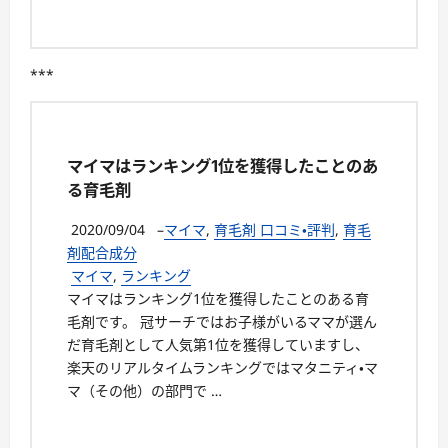
***
マイマはランキング1位を獲得したことのあ
る育毛剤
2020/09/04
–
マイマ
,
育毛剤 口コミ・評判
,
育毛
剤配合成分
マイマ
,
ランキング
マイマはランキング1位を獲得したことのある育
毛剤です。 冠サーチではお子様がいるママが選ん
だ育毛剤として人気第1位を獲得していますし、
楽天のリアルタイムランキングではマタニティ・マ
マ（その他）の部門で …