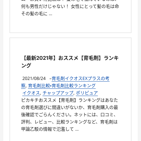
何も男性だけじゃない！ 女性にとって髪の毛は命
その髪の毛に …
【最新2021年】おススメ【育毛剤】ランキ
ング
2021/08/24
–
育毛剤イクオスEXプラスの考
察
,
育毛剤比較・育毛剤比較ランキング
イクオス
,
チャップアップ
,
ポリピュア
ピカキチおススメ【育毛剤】ランキングはあなた
の育毛剤選びに間違いがないか、育毛剤購入の最
後確認でごらんください。ネットには、口コミ、
評判、レビュー、比較ランキングなど、育毛剤は
甲論乙駁の情報で氾濫して …