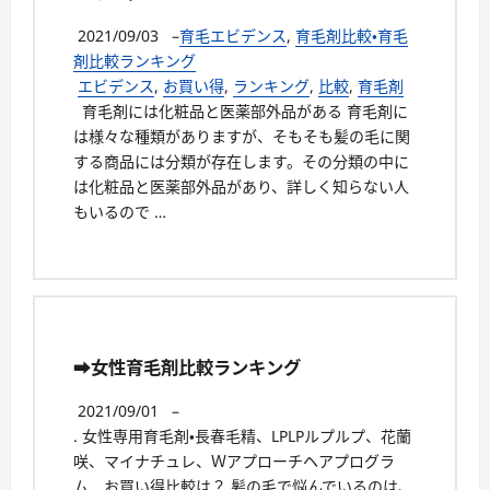
2021/09/03
–
育毛エビデンス
,
育毛剤比較・育毛
剤比較ランキング
エビデンス
,
お買い得
,
ランキング
,
比較
,
育毛剤
育毛剤には化粧品と医薬部外品がある 育毛剤に
は様々な種類がありますが、そもそも髪の毛に関
する商品には分類が存在します。その分類の中に
は化粧品と医薬部外品があり、詳しく知らない人
もいるので …
➡女性育毛剤比較ランキング
2021/09/01
–
. 女性専用育毛剤・長春毛精、LPLPルプルプ、花蘭
咲、マイナチュレ、Ｗアプローチヘアプログラ
ム お買い得比較は？ 髪の毛で悩んでいるのは、