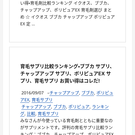
い得・育毛剤比較ランキング イクオス、ブブカ、
チャップアップ、ポリピュアEX 育毛剤選び まと
め ☆ イクオス ブブカ チャップアップ ポリピュア
EX 定 …
育毛サプリ比較ランキング・ブブカ サプリ、
チャップアップ サプリ、ポリピュアEX サ
プリ、育毛サプリ お買い得はコレだ!
2016/09/07
–
チャップアップ
,
ブブカ
,
ポリピュ
アEX
,
育毛サプリ
チャップアップ
,
ブブカ
,
ポリピュア
,
ランキン
グ
,
比較
,
育毛サプリ
みなさんが今使っている育毛剤とともに重要なの
がサプリメントです。評判の育毛サプリ比較ラン
キング：ブブカ、チャップアップ、ポリピュアEX