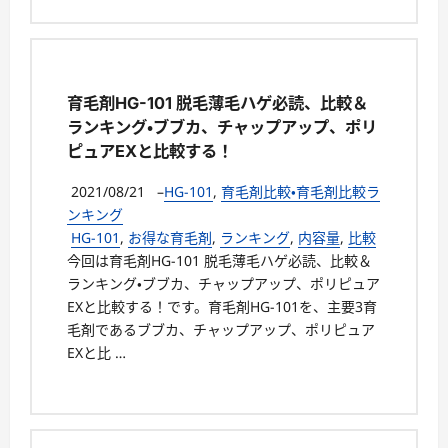
育毛剤HG-101 脱毛薄毛ハゲ必読、比較＆
ランキング・ブブカ、チャップアップ、ポリ
ピュアEXと比較する！
2021/08/21
–
HG-101
,
育毛剤比較・育毛剤比較ラ
ンキング
HG-101
,
お得な育毛剤
,
ランキング
,
内容量
,
比較
今回は育毛剤HG-101 脱毛薄毛ハゲ必読、比較＆
ランキング・ブブカ、チャップアップ、ポリピュア
EXと比較する！です。育毛剤HG-101を、主要3育
毛剤であるブブカ、チャップアップ、ポリピュア
EXと比 …