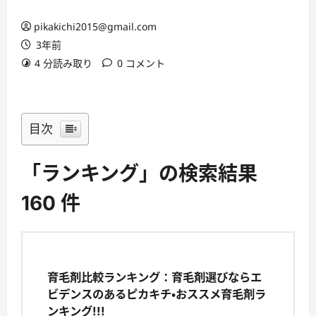
pikakichi2015@gmail.com
3年前
4 分読み取り
0 コメント
目次
「ランキング」の検索結果
160 件
育毛剤比較ランキング：育毛剤選びならエ
ビデンスのあるピカキチ・おススメ育毛剤ラ
ンキング!!!