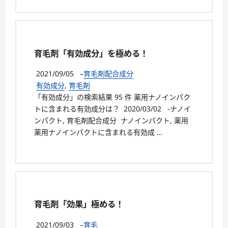
育毛剤「有効成分」を極める！
2021/09/05
–
育毛剤配合成分
有効成分
,
育毛剤
「有効成分」の検索結果 95 件 薬用ナノインパク
トに含まれる有効成分は？ 2020/03/02 -ナノイ
ンパクト, 育毛剤配合成分 ナノインパクト, 薬用
薬用ナノインパクトに含まれる有効成 …
育毛剤「効果」極める！
2021/09/03
–
育毛