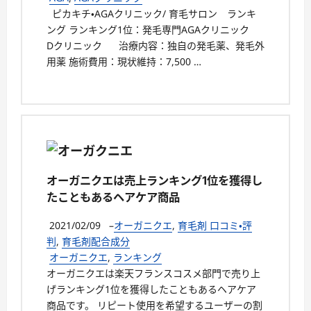
ピカキチ・AGAクリニック/ 育毛サロン ランキ
ング ランキング1位：発毛専門AGAクリニック
Dクリニック 治療内容：独自の発毛薬、発毛外
用薬 施術費用：現状維持：7,500 …
オーガニクエは売上ランキング1位を獲得し
たこともあるヘアケア商品
2021/02/09
–
オーガニクエ
,
育毛剤 口コミ・評
判
,
育毛剤配合成分
オーガニクエ
,
ランキング
オーガニクエは楽天フランスコスメ部門で売り上
げランキング1位を獲得したこともあるヘアケア
商品です。 リピート使用を希望するユーザーの割