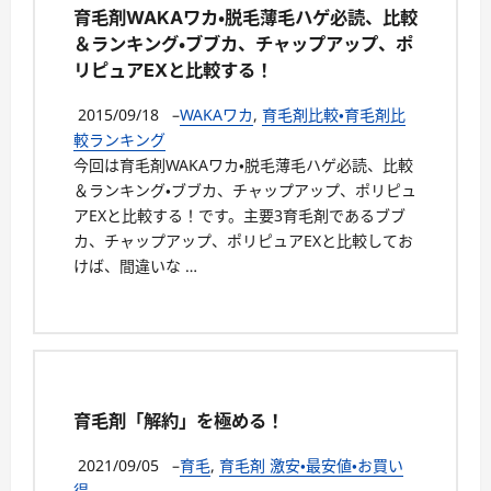
育毛剤WAKAワカ・脱毛薄毛ハゲ必読、比較
＆ランキング・ブブカ、チャップアップ、ポ
リピュアEXと比較する！
2015/09/18
–
WAKAワカ
,
育毛剤比較・育毛剤比
較ランキング
今回は育毛剤WAKAワカ・脱毛薄毛ハゲ必読、比較
＆ランキング・ブブカ、チャップアップ、ポリピュ
アEXと比較する！です。主要3育毛剤であるブブ
カ、チャップアップ、ポリピュアEXと比較してお
けば、間違いな …
育毛剤「解約」を極める！
2021/09/05
–
育毛
,
育毛剤 激安・最安値・お買い
得