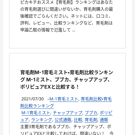
ピカキチおススメ【育毛剤】ランキングはあなた
の育毛剤選びに間違いがないか、育毛剤購入の最
後確認でごらんください。ネットには、口コミ、
評判、レビュー、比較ランキングなど、育毛剤は
甲論乙駁の情報で氾濫して …
育毛剤M-1育毛ミスト・育毛剤比較ランキン
グ M-1ミスト、ブブカ、チャップアップ、
ポリピュアEXと比較する！
2021/07/30
–
M-1育毛ミスト
,
育毛剤比較・育毛
剤比較ランキング
M-1育毛ミスト
,
チャップアップ
,
ブブカ
,
ポリピ
ュア
,
ランキング
,
公式通販
,
比較
,
育毛剤
,
通販
主要3育毛剤であるブブカ、チャップアップ、ポ
リピュアEXと比較しておけば、間違いない！ 今